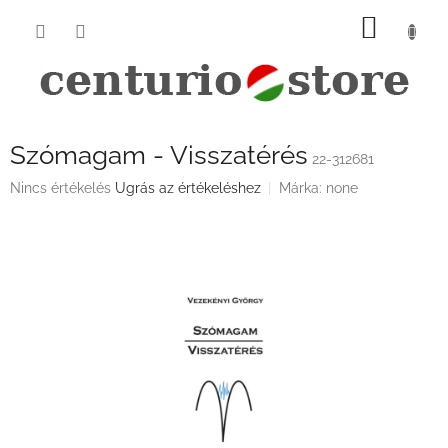
Ugrás
KOSÁ
a
fő
tartalomhoz
Szómagam - Visszatérés
22-312681
A
Nincs értékelés
Ugrás az értékeléshez
Márka:
none
termék
átlagos
értékelése
5-
ből
0,0
csillag.