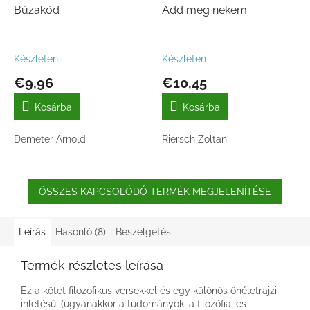
Búzaköd
Add meg nekem
Készleten
Készleten
€9,96
€10,45
Kosárba
Kosárba
Demeter Arnold
Riersch Zoltán
ÖSSZES KAPCSOLÓDÓ TERMÉK MEGJELENÍTÉSE
Leírás
Hasonló (8)
Beszélgetés
Termék részletes leírása
Ez a kötet filozofikus versekkel és egy különös önéletrajzi
ihletésű, (ugyanakkor a tudományok, a filozófia, és