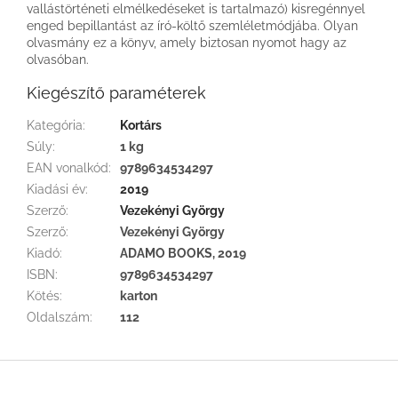
vallástörténeti elmélkedéseket is tartalmazó) kisregénnyel
enged bepillantást az író-költő szemléletmódjába. Olyan
olvasmány ez a könyv, amely biztosan nyomot hagy az
olvasóban.
Kiegészítő paraméterek
Kategória
:
Kortárs
Súly
:
1 kg
EAN vonalkód
:
9789634534297
Kiadási év
:
2019
Szerző
:
Vezekényi György
Szerző
:
Vezekényi György
Kiadó
:
ADAMO BOOKS, 2019
ISBN
:
9789634534297
Kötés
:
karton
Oldalszám
:
112
L
á