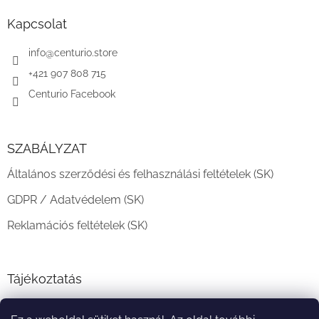
b
l
Kapcsolat
é
c
info
@
centurio.store
+421 907 808 715
Centurio Facebook
SZABÁLYZAT
Általános szerződési és felhasználási feltételek (SK)
GDPR / Adatvédelem (SK)
Reklamációs feltételek (SK)
Tájékoztatás
Teljesítési határidő és szállítási feltételek