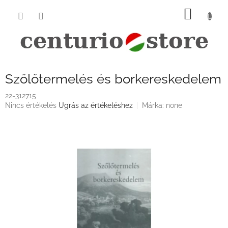
Ugrás
KOSÁ
a
fő
tartalomhoz
Szőlőtermelés és borkereskedelem
22-312715
A
Nincs értékelés
Ugrás az értékeléshez
Márka:
none
termék
átlagos
értékelése
5-
ből
0,0
csillag.