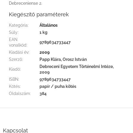
Debreceniense 2.
Kiegészítő paraméterek
Kategória
:
Általános
Súly
:
1 kg
EAN
9789634733447
vonalkód
:
Kiadási év
:
2009
Szerző
:
Papp Klára, Orosz István
Debreceni Egyetem Történelmi Intéze,
Kiadó
:
2009
ISBN
:
9789634733447
Kötés
:
papír / puha kötés
Oldalszám
:
384
L
á
b
l
Kapcsolat