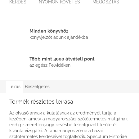
KÉRDÉS
NYOMON KÖVETÉS
MEGOSZTÁS
Minden könyvhöz
könyvjelzőt adunk ajándékba
Több mint 3000 átvételi pont
az egész Felvidéken
Leírás
Beszélgetés
Termék részletes leírása
Az olvasó annak a kutatásnak az eredményét tartja a
kezében, amely a magyarországi szőlőtermelés múltjának
eddig ismeretlen,vagy kevésbé feldolgozott területét
kívánta vizsgálni. A tanulmányok zöme a hazai
szőlőtermelés kérdéseivel foglalkozik. Speculum Historiae