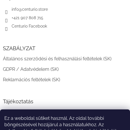
é
c
info
@
centurio.store
+421 907 808 715
Centurio Facebook
SZABÁLYZAT
Általános szerződési és felhasználási feltételek (SK)
GDPR / Adatvédelem (SK)
Reklamációs feltételek (SK)
Tájékoztatás
Teljesítési határidő és szállítási feltételek
Ez a weboldal sütiket használ. Az oldal további
A vásárlás menete
böngészésével hozájárul a használatukhoz. Az