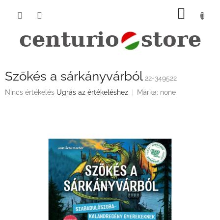
Ugrás
KOSÁ
a
fő
tartalomhoz
Szökés a sárkányvárból
22-349522
A
Nincs értékelés
Ugrás az értékeléshez
Márka:
none
termék
átlagos
értékelése
5-
ből
0,0
csillag.