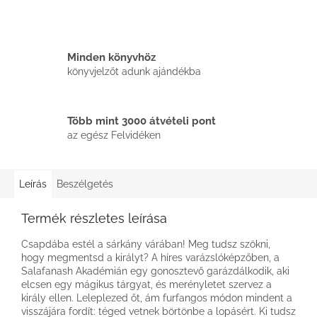
Minden könyvhöz
könyvjelzőt adunk ajándékba
Több mint 3000 átvételi pont
az egész Felvidéken
Leírás
Beszélgetés
Termék részletes leírása
Csapdába estél a sárkány várában! Meg tudsz szökni,
hogy megmentsd a királyt? A híres varázslóképzőben, a
Salafanash Akadémián egy gonosztevő garázdálkodik, aki
elcsen egy mágikus tárgyat, és merényletet szervez a
király ellen. Leleplezed őt, ám furfangos módon mindent a
visszájára fordít: téged vetnek börtönbe a lopásért. Ki tudsz