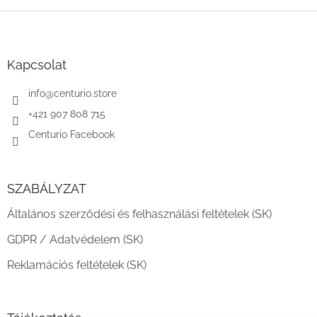
L
á
b
l
Kapcsolat
é
c
info
@
centurio.store
+421 907 808 715
Centurio Facebook
SZABÁLYZAT
Általános szerződési és felhasználási feltételek (SK)
GDPR / Adatvédelem (SK)
Reklamációs feltételek (SK)