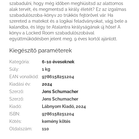
szabadulni, hogy még időben meghiúsítsd az alattomos
alak tervét, és megmentsd a király életét? Ez az izgalmas
szabadulószoba-könyv 20 trükkös fejtörővel vár. Ha
szereted a matekot és a logikai feladványokat, vágj bele a
kalandba, és légy te Atalantra királyságának új hőse! A
könyv a Locked Room szabadulószobával
együttműködésben jelent meg. 9 éves kortól ajánlott.
Kiegészítő paraméterek
Kategória
:
6-10 éveseknek
Súly
:
1 kg
EAN vonalkód
:
9786158251204
Kiadási év
:
2024
Szerző
:
Jens Schumacher
Szerző
:
Jens Schumacher
Kiadó
:
Lábnyom Kiadó, 2024
ISBN
:
9786158251204
Kötés
:
kemény kötés
Oldalszám
:
110