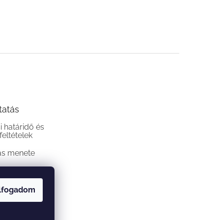
tatás
si határidő és
 feltételek
ás menete
lfogadom