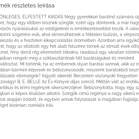
mék részletes leírása
ÖNLEGES, ÉLFESTETT KIADÁS Négy gyerekkori barátnő számára ú
let, hogy egy időben lesznek szinglik, ezért úgy döntenek, a már h
 közös nyaralásukat az eddigieknél is emlékezetesebbé teszik. A vála
torini szigetére esik, ahol elmerülhetnek a féktelen bulizás, a vérpez
akozás és a fesztelen kikapcsolódás örömeiben. Azonban arra egyik
ít, hogy az eltöltött egy hét alatt felszínre törnek az elmúlt évek elfo
lmei, fény derül rég eltemetett titkokra, ráadásul egy váratlan történ
jaiban rengeti meg a sziklaszilárdnak hitt barátságukat és mindent
áltoztat. Mi történik, ha az embernek olyan barátai vannak, akik az 
jában bármire képesek és bebizonyosodik, miszerint barátokból lesz
dázabb ellenségek? Irigyelt sikerek! Becstelen viszonyok! Kegyetlen
zúvágy! B. E. BELLE Az Év Könyve díjas szerző. Méltán vált az erotik
ntikus és krimi regények sikerszerzőjévé. Bebizonyította, hogy egy s
jban is képes kiválóan alkotni. Szinglik című regénye a nagy sikerű 
zat alapján íródott, és egyben annak folytatását is magában foglalja
éget kizáróan zseniális írás.