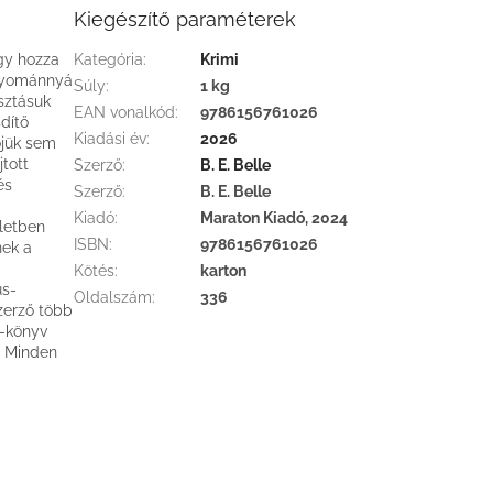
Kiegészítő paraméterek
gy hozza
Kategória
:
Krimi
agyománnyá
Súly
:
1 kg
sztásuk
EAN vonalkód
:
9786156761026
sdítő
Kiadási év
:
2026
őjük sem
jtott
Szerző
:
B. E. Belle
és
Szerző
:
B. E. Belle
Kiadó
:
Maraton Kiadó, 2024
életben
ISBN
:
9786156761026
nek a
Kötés
:
karton
us-
Oldalszám
:
336
zerző több
e-könyv
. Minden