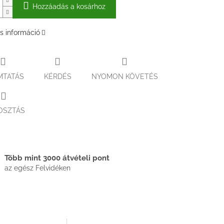
Hozzáadás a kosárhoz
s információ
MTATÁS
KÉRDÉS
NYOMON KÖVETÉS
OSZTÁS
Több mint 3000 átvételi pont
az egész Felvidéken