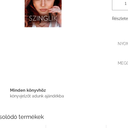
Részlete
NYO
MEG
Minden könyvhöz
könyvjelzőt adunk ajándékba
solódó termékek