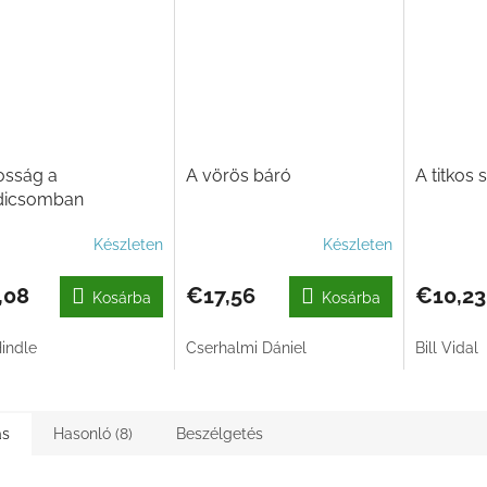
osság a
A vörös báró
A titkos
dicsomban
Készleten
Készleten
,08
€17,56
€10,23
Kosárba
Kosárba
indle
Cserhalmi Dániel
Bill Vidal
ás
Hasonló (8)
Beszélgetés