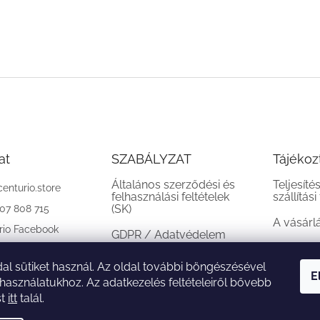
at
SZABÁLYZAT
Tájékoz
Általános szerződési és
Teljesíté
centurio.store
felhasználási feltételek
szállítási
(SK)
907 808 715
A vásárl
rio Facebook
GDPR / Adatvédelem
(SK)
al sütiket használ. Az oldal további böngészésével
Reklamációs feltételek
E
 használatukhoz. Az adatkezelés feltételeiről bővebb
(SK)
st
itt
talál.