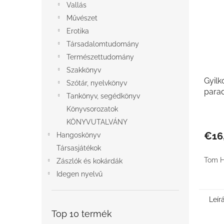
Vallás
Művészet
Erotika
Társadalomtudomány
Természettudomány
Szakkönyv
Gyilk
Szótár, nyelvkönyv
para
Tankönyv, segédkönyv
Könyvsorozatok
KÖNYVUTALVÁNY
€16
Hangoskönyv
Társasjátékok
Tom H
Zászlók és kokárdák
Idegen nyelvű
Leír
Top 10 termék