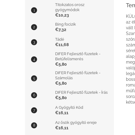
Ter
Titokzatos orosz
gyógymódok
€10,23
KÜL
az é
Bing focizik
vált
€7,32
Szan
szór
Tádé
€11,68
szám
sére
DIFER Fejlesztő füzetek -
alap
Betűfelismerés
megv
€5,80
való
DIFER Fejlesztő füzetek -
legá
Számolás
boss
€5,80
roma
műfa
DIFER Fejlesztő füzetek - Írás
soro
€5,80
kéts
A Gyógyító Kód
€16,11
Az ősök gyógyító ereje
€16,11