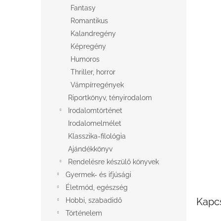
l
Fantasy
Romantikus
Kalandregény
Képregény
Humoros
Thriller, horror
Vámpírregények
Riportkönyv, tényirodalom
Irodalomtörténet
Irodalomelmélet
Klasszika-filológia
Ajándékkönyv
Rendelésre készülő könyvek
Gyermek- és ifjúsági
Életmód, egészség
Kapc
Hobbi, szabadidő
Történelem