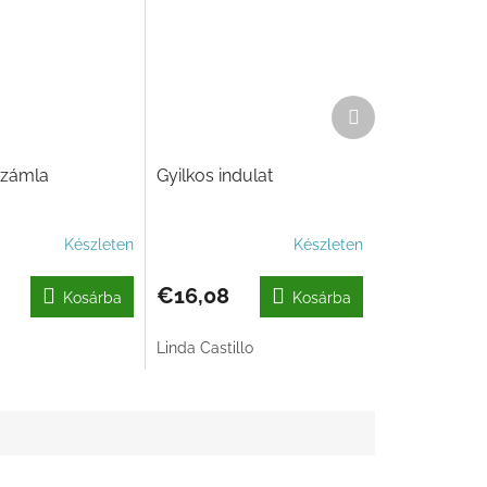
Következő
termék
 számla
Gyilkos indulat
Készleten
Készleten
€16,08
Kosárba
Kosárba
Linda Castillo