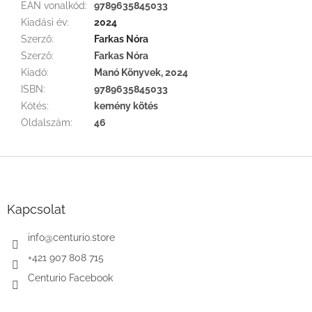
EAN vonalkód
:
9789635845033
Kiadási év
:
2024
Szerző
:
Farkas Nóra
Szerző
:
Farkas Nóra
Kiadó
:
Manó Könyvek, 2024
ISBN
:
9789635845033
Kötés
:
kemény kötés
Oldalszám
:
46
L
á
b
l
Kapcsolat
é
c
info
@
centurio.store
+421 907 808 715
Centurio Facebook