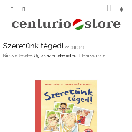
Ugrás
KOSÁ
a
fő
tartalomhoz
Szeretünk téged!
22-349323
A
Nincs értékelés
Ugrás az értékeléshez
Márka:
none
termék
átlagos
értékelése
5-
ből
0,0
csillag.