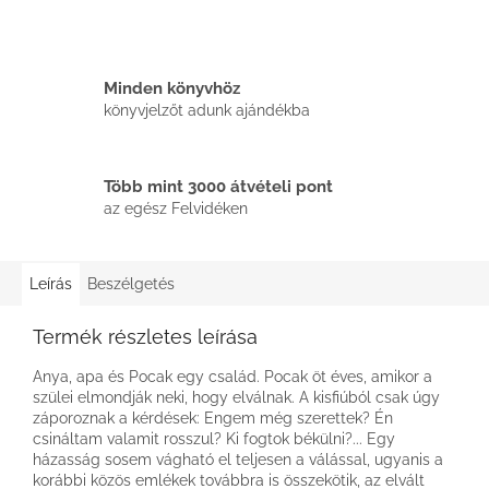
Minden könyvhöz
könyvjelzőt adunk ajándékba
Több mint 3000 átvételi pont
az egész Felvidéken
Leírás
Beszélgetés
Termék részletes leírása
Anya, apa és Pocak egy család. Pocak öt éves, amikor a
szülei elmondják neki, hogy elválnak. A kisfiúból csak úgy
záporoznak a kérdések: Engem még szerettek? Én
csináltam valamit rosszul? Ki fogtok békülni?... Egy
házasság sosem vágható el teljesen a válással, ugyanis a
korábbi közös emlékek továbbra is összekötik, az elvált