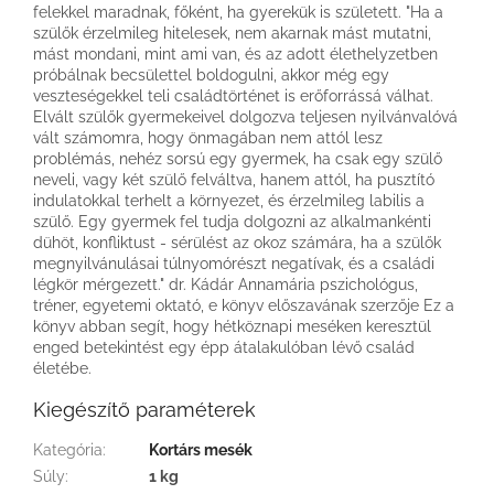
felekkel maradnak, főként, ha gyerekük is született. "Ha a
szülők érzelmileg hitelesek, nem akarnak mást mutatni,
mást mondani, mint ami van, és az adott élethelyzetben
próbálnak becsülettel boldogulni, akkor még egy
veszteségekkel teli családtörténet is erőforrássá válhat.
Elvált szülők gyermekeivel dolgozva teljesen nyilvánvalóvá
vált számomra, hogy önmagában nem attól lesz
problémás, nehéz sorsú egy gyermek, ha csak egy szülő
neveli, vagy két szülő felváltva, hanem attól, ha pusztító
indulatokkal terhelt a környezet, és érzelmileg labilis a
szülő. Egy gyermek fel tudja dolgozni az alkalmankénti
dühöt, konfliktust - sérülést az okoz számára, ha a szülők
megnyilvánulásai túlnyomórészt negatívak, és a családi
légkör mérgezett." dr. Kádár Annamária pszichológus,
tréner, egyetemi oktató, e könyv előszavának szerzője Ez a
könyv abban segít, hogy hétköznapi meséken keresztül
enged betekintést egy épp átalakulóban lévő család
életébe.
Kiegészítő paraméterek
Kategória
:
Kortárs mesék
Súly
:
1 kg