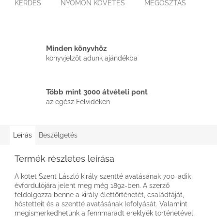
KÉRDÉS
NYOMON KÖVETÉS
MEGOSZTÁS
Minden könyvhöz
könyvjelzőt adunk ajándékba
Több mint 3000 átvételi pont
az egész Felvidéken
Leírás
Beszélgetés
Termék részletes leírása
A kötet Szent László király szentté avatásának 700-adik
évfordulójára jelent meg még 1892-ben. A szerző
feldolgozza benne a király élettörténetét, családfáját,
hőstetteit és a szentté avatásának lefolyását. Valamint
megismerkedhetünk a fennmaradt ereklyék történetével,