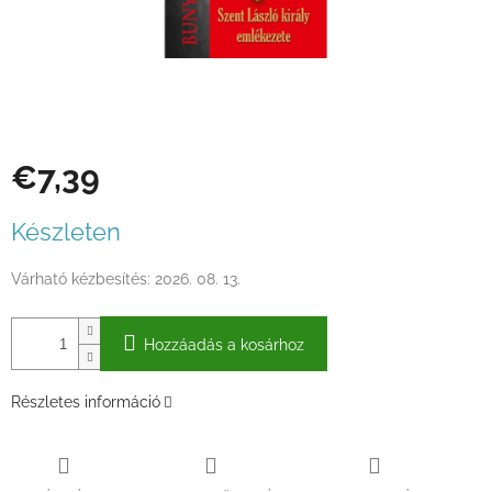
€7,39
Egységár:
Készleten
Várható kézbesítés:
2026. 08. 13.
Hozzáadás a kosárhoz
Részletes információ