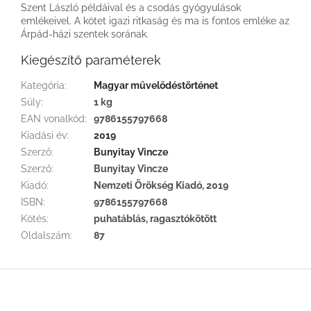
Szent László példáival és a csodás gyógyulások
emlékeivel. A kötet igazi ritkaság és ma is fontos emléke az
Árpád-házi szentek sorának.
Kiegészítő paraméterek
Kategória
:
Magyar művelődéstörténet
Súly
:
1 kg
EAN vonalkód
:
9786155797668
Kiadási év
:
2019
Szerző
:
Bunyitay Vincze
Szerző
:
Bunyitay Vincze
Kiadó
:
Nemzeti Örökség Kiadó, 2019
ISBN
:
9786155797668
Kötés
:
puhatáblás, ragasztókötött
Oldalszám
:
87
L
á
b