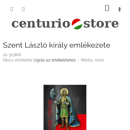
Ugrás
KOSÁ
a
fő
tartalomhoz
Szent László király emlékezete
22-313816
A
Nincs értékelés
Ugrás az értékeléshez
Márka:
none
termék
átlagos
értékelése
5-
ből
0,0
csillag.