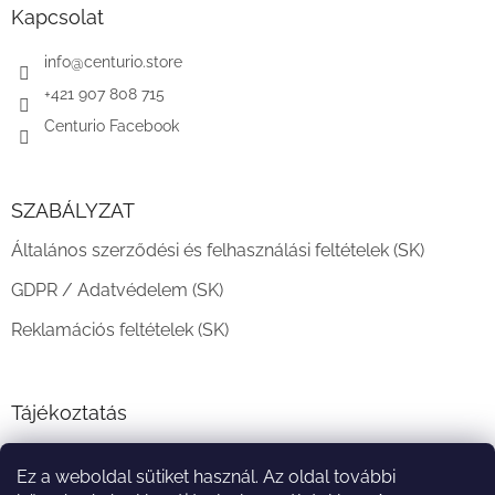
l
Kapcsolat
é
c
info
@
centurio.store
+421 907 808 715
Centurio Facebook
SZABÁLYZAT
Általános szerződési és felhasználási feltételek (SK)
GDPR / Adatvédelem (SK)
Reklamációs feltételek (SK)
Tájékoztatás
Teljesítési határidő és szállítási feltételek
Ez a weboldal sütiket használ. Az oldal további
A vásárlás menete