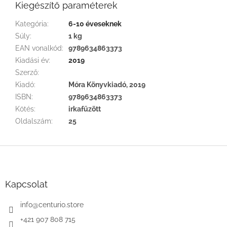
Kiegészítő paraméterek
Kategória
:
6-10 éveseknek
Súly
:
1 kg
EAN vonalkód
:
9789634863373
Kiadási év
:
2019
Szerző
:
Kiadó
:
Móra Könyvkiadó, 2019
ISBN
:
9789634863373
Kötés
:
irkafűzött
Oldalszám
:
25
L
á
b
l
Kapcsolat
é
c
info
@
centurio.store
+421 907 808 715