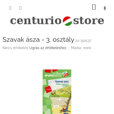
Ugrás
KOSÁ
a
fő
tartalomhoz
Szavak ásza - 3. osztály
22-312537
A
Nincs értékelés
Ugrás az értékeléshez
Márka:
none
termék
átlagos
értékelése
5-
ből
0,0
csillag.