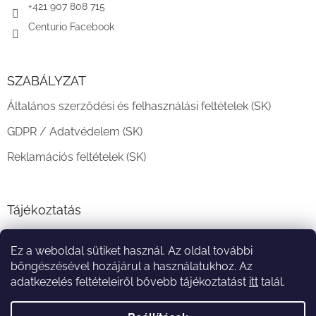
+421 907 808 715
Centurio Facebook
SZABÁLYZAT
Általános szerződési és felhasználási feltételek (SK)
GDPR / Adatvédelem (SK)
Reklamációs feltételek (SK)
Tájékoztatás
Teljesítési határidő és szállítási feltételek
Ez a weboldal sütiket használ. Az oldal további
A vásárlás menete
böngészésével hozájárul a használatukhoz. Az
adatkezelés feltételeiről bővebb tájékoztatást
itt
talál.