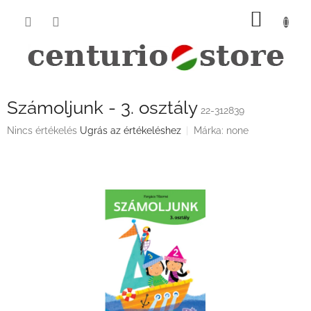
Ugrás
KOSÁ
a
fő
tartalomhoz
Számoljunk - 3. osztály
22-312839
A
Nincs értékelés
Ugrás az értékeléshez
Márka:
none
termék
átlagos
értékelése
5-
ből
0,0
csillag.