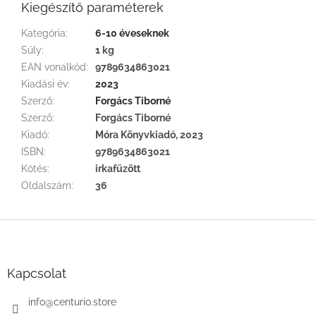
Kiegészítő paraméterek
Kategória
:
6-10 éveseknek
Súly
:
1 kg
EAN vonalkód
:
9789634863021
Kiadási év
:
2023
Szerző
:
Forgács Tiborné
Szerző
:
Forgács Tiborné
Kiadó
:
Móra Könyvkiadó, 2023
ISBN
:
9789634863021
Kötés
:
irkafűzött
Oldalszám
:
36
L
á
b
l
Kapcsolat
é
c
info
@
centurio.store