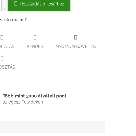
Hozzáadás a kosárhoz
s információ
MTATÁS
KÉRDÉS
NYOMON KÖVETÉS
OSZTÁS
Több mint 3000 átvételi pont
az egész Felvidéken