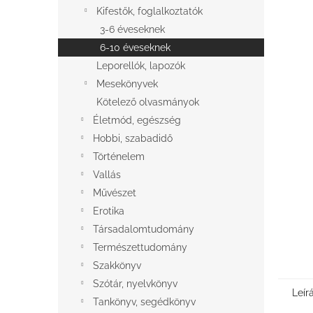
l
Kifestők, foglalkoztatók
3-6 éveseknek
6-10 éveseknek
Leporellók, lapozók
Mesekönyvek
Kötelező olvasmányok
Életmód, egészség
Hobbi, szabadidő
Történelem
Vallás
Művészet
Erotika
Társadalomtudomány
Természettudomány
Szakkönyv
Szótár, nyelvkönyv
Leír
Tankönyv, segédkönyv