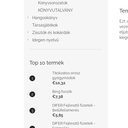
Könyvsorozatok
Ter
KÖNYVUTALVÁNY
Hangoskönyv
Ezt 
Társasjátékok
veze
elju
Zászlók és kokárdák
kieg
Idegen nyelvű
Top 10 termék
Titokzatos orosz
gyógymódok
€10,32
Bing focizik
€7,38
DIFER Fejlesztő füzetek -
Betűfelismerés
€5,85
DIFER Fejlesztő füzetek -