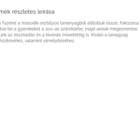
mék részletes leírása
a füzetet a második osztályos tananyagból állítottuk össze, fokozato
tve be a gyerekeket a 100-as számkörbe, majd annak megismerése 
tunk az összeadás és a kivonás műveletéig is. Kiváló a tanagyag
észítéséhez, valamint elmélyítéséhez.