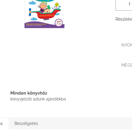
Részlete
NYO
MEG
Minden könyvhöz
könyvjelzőt adunk ajándékba
ás
Beszélgetés