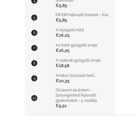
Számolás
€5,85
DIFER Fejlesztő füzetek - Írás
€5,85
A Gyógyító Kód
€16,25
Az ősök gyógyító ereje
€16,25
A csakrák gyógyító ereje
€18,58
Amikor búcsúzni kell...
€10,35
Olvasom és értem -
Szövegértést fejlesztő
gyakorlatok - 3. osztály
€5,51
L
á
b