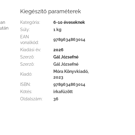
Kiegészítő paraméterek
san
Kategória
:
6-10 éveseknek
után
Súly
:
1 kg
EAN
9789634863014
vonalkód
:
Kiadási év
:
2026
Szerző
:
Gál Józsefné
Szerző
:
Gál Józsefné
Móra Könyvkiadó,
Kiadó
:
2023
ISBN
:
9789634863014
Kötés
:
irkafűzött
Oldalszám
:
36