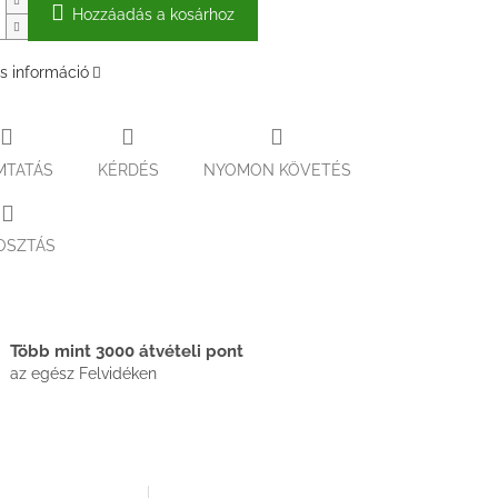
Hozzáadás a kosárhoz
s információ
MTATÁS
KÉRDÉS
NYOMON KÖVETÉS
OSZTÁS
Több mint 3000 átvételi pont
az egész Felvidéken