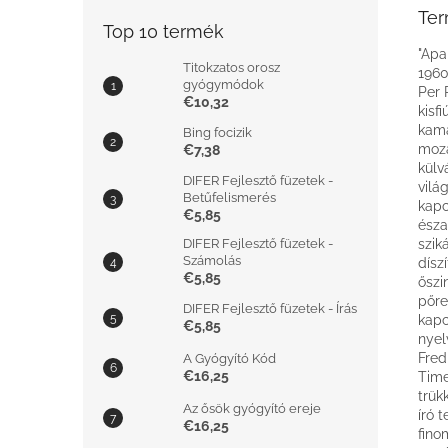
Ter
Top 10 termék
"Apa
Titokzatos orosz
1960
gyógymódok
Per 
€10,32
kisf
kama
Bing focizik
moza
€7,38
külv
DIFER Fejlesztő füzetek -
vilá
Betűfelismerés
kapc
€5,85
észa
DIFER Fejlesztő füzetek -
szik
Számolás
dísz
€5,85
őszi
pőre
DIFER Fejlesztő füzetek - Írás
kapc
€5,85
nyel
Fred
A Gyógyító Kód
€16,25
Time
trük
Az ősök gyógyító ereje
író 
€16,25
fino