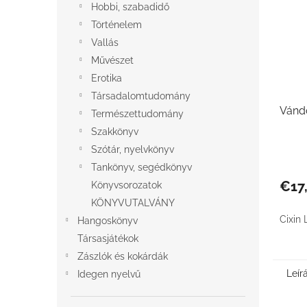
Hobbi, szabadidő
Történelem
Vallás
Művészet
Erotika
Társadalomtudomány
Vándo
Természettudomány
Szakkönyv
Szótár, nyelvkönyv
Tankönyv, segédkönyv
€17
Könyvsorozatok
KÖNYVUTALVÁNY
Cixin 
Hangoskönyv
Társasjátékok
Zászlók és kokárdák
Leír
Idegen nyelvű