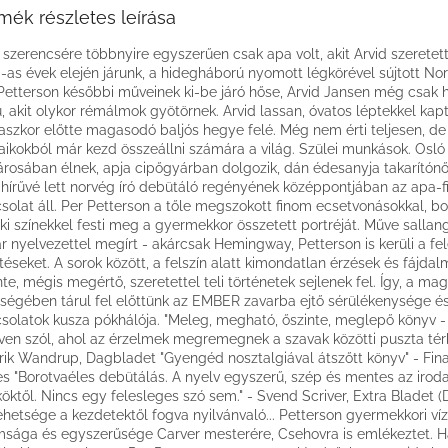
mék részletes leírása
 szerencsére többnyire egyszerűen csak apa volt, akit Arvid szeretett
-as évek elején járunk, a hidegháború nyomott légkörével sújtott No
Petterson későbbi műveinek ki-be járó hőse, Arvid Jansen még csak 
iú, akit olykor rémálmok gyötörnek. Arvid lassan, óvatos léptekkel kap
szkor előtte magasodó baljós hegye felé. Még nem érti teljesen, de
ikokból már kezd összeállni számára a világ. Szülei munkások. Osló
árosában élnek, apja cipőgyárban dolgozik, dán édesanyja takarítón
ghírűvé lett norvég író debütáló regényének középpontjában az apa-f
solat áll. Per Petterson a tőle megszokott finom ecsetvonásokkal, b
ki színekkel festi meg a gyermekkor összetett portréját. Műve salla
ár nyelvezettel megírt - akárcsak Hemingway, Petterson is kerüli a fe
ítéseket. A sorok között, a felszín alatt kimondatlan érzések és fájda
nte, mégis megértő, szeretettel teli történetek sejlenek fel. Így, a ma
ségében tárul fel előttünk az EMBER zavarba ejtő sérülékenysége é
solatok kusza pókhálója. "Meleg, megható, őszinte, meglepő könyv -
ven szól, ahol az érzelmek megremegnek a szavak közötti puszta térb
rik Wandrup, Dagbladet "Gyengéd nosztalgiával átszőtt könyv" - Fina
s "Borotvaéles debütálás. A nyelv egyszerű, szép és mentes az irod
köktől. Nincs egy felesleges szó sem." - Svend Scriver, Extra Bladet (
tehetsége a kezdetektől fogva nyilvánvaló... Petterson gyermekkori víz
msága és egyszerűsége Carver mesterére, Csehovra is emlékeztet. 