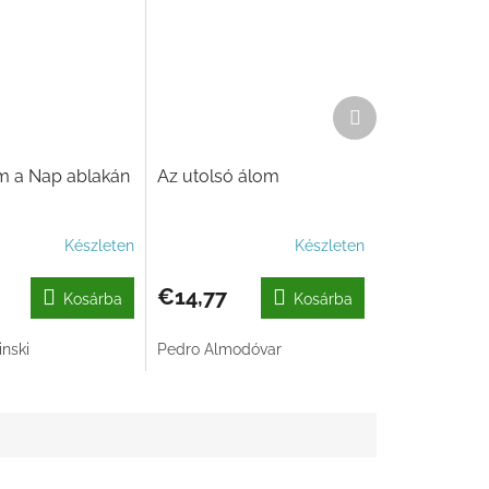
Következő
termék
m a Nap ablakán
Az utolsó álom
Készleten
Készleten
€14,77
Kosárba
Kosárba
nski
Pedro Almodóvar