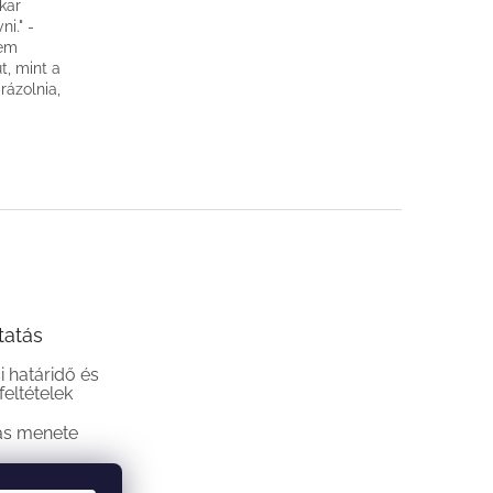
kar
i." -
tem
t, mint a
rázolnia,
tatás
si határidő és
 feltételek
ás menete