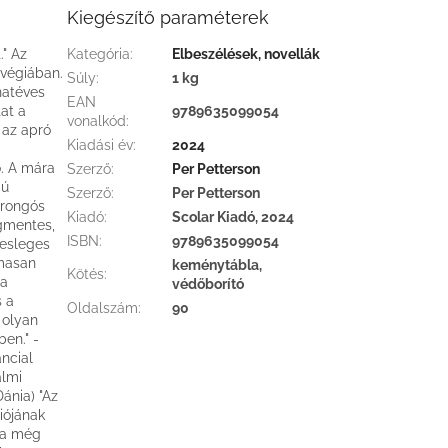
Kiegészítő paraméterek
." Az
Kategória
:
Elbeszélések, novellák
rvégiában.
Súly
:
1 kg
hatéves
EAN
tat a
9789635099054
vonalkód
:
 az apró
Kiadási év
:
2024
ő. A mára
Szerző
:
Per Petterson
iú
Szerző
:
Per Petterson
orongós
Kiadó
:
Scolar Kiadó, 2024
ngmentes,
ISBN
:
9789635099054
lesleges
lmasan
keménytábla,
Kötés
:
ga
védőborító
s a
Oldalszám
:
90
 olyan
en." -
ncial
almi
Dánia) "Az
iójának
Ha még