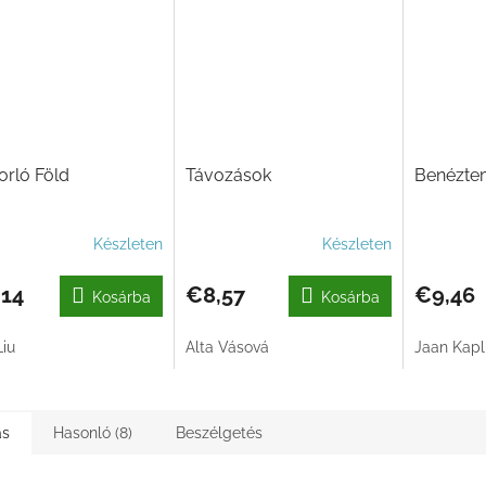
rló Föld
Távozások
Benézte
Készleten
Készleten
,14
€8,57
€9,46
Kosárba
Kosárba
Liu
Alta Vásová
Jaan Kapli
ás
Hasonló (8)
Beszélgetés