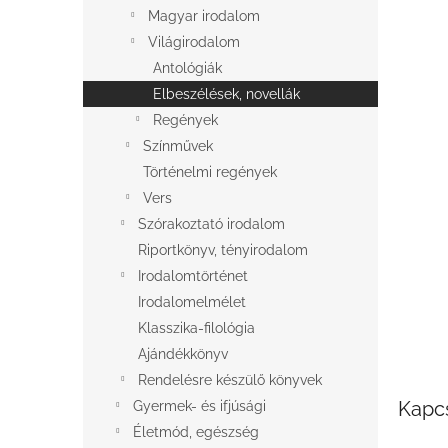
l
Magyar irodalom
Világirodalom
Antológiák
Elbeszélések, novellák
Regények
Színművek
Történelmi regények
Vers
Szórakoztató irodalom
Riportkönyv, tényirodalom
Irodalomtörténet
Irodalomelmélet
Klasszika-filológia
Ajándékkönyv
Rendelésre készülő könyvek
Kapc
Gyermek- és ifjúsági
Életmód, egészség