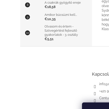
egyá
A csakrák gyógyító ereje
olva
€18,58
Sydn
Amikor búcsúzni kell...
könn
€10,35
béké
hogy
Olvasom és értem -
Kla
Szövegértést fejlesztő
gyakorlatok - 3. osztály
€5,51
L
á
b
l
é
Kapcsol
c
info
@
+421 
Centu