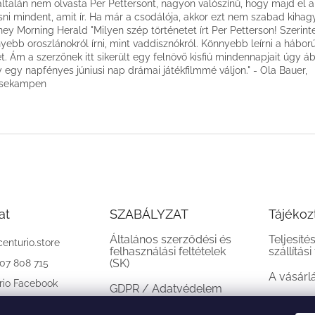
ltalán nem olvasta Per Pettersont, nagyon valószínű, hogy majd el a
sni mindent, amit ír. Ha már a csodálója, akkor ezt nem szabad kihagyn
ey Morning Herald "Milyen szép történetet írt Per Petterson! Szerin
yebb oroszlánokról írni, mint vaddisznókról. Könnyebb leírni a háború
t. Ám a szerzőnek itt sikerült egy felnövő kisfiú mindennapjait úgy áb
 egy napfényes júniusi nap drámai játékfilmmé váljon." - Ola Bauer,
ssekampen
at
SZABÁLYZAT
Tájékoz
Általános szerződési és
Teljesíté
centurio.store
felhasználási feltételek
szállítási
(SK)
907 808 715
A vásárl
rio Facebook
GDPR / Adatvédelem
(SK)