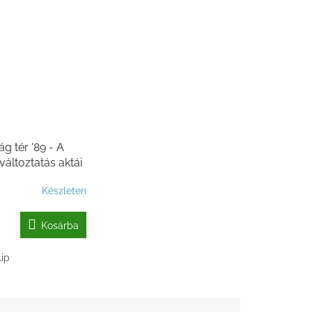
g tér '89 - A
áltoztatás aktái
Készleten
Kosárba
lip