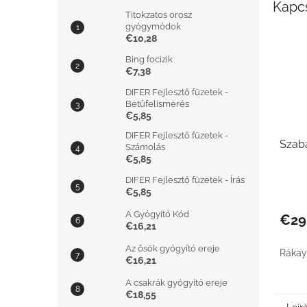
Kapc
Titokzatos orosz
gyógymódok
€10,28
Bing focizik
€7,38
DIFER Fejlesztő füzetek -
Betűfelismerés
€5,85
DIFER Fejlesztő füzetek -
Szaba
Számolás
€5,85
DIFER Fejlesztő füzetek - Írás
€5,85
A Gyógyító Kód
€29
€16,21
Az ősök gyógyító ereje
Rákay 
€16,21
A csakrák gyógyító ereje
€18,55