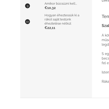
Leír
Amikor búcsúzni kell...
€10,32
Hogyan éheztessük ki a
Ter
rákot saját testünk
éheztetése nélkül
Szab
€22,11
A kö
műso
legd
S eg
becs
fel 
Iste
Ráka
L
á