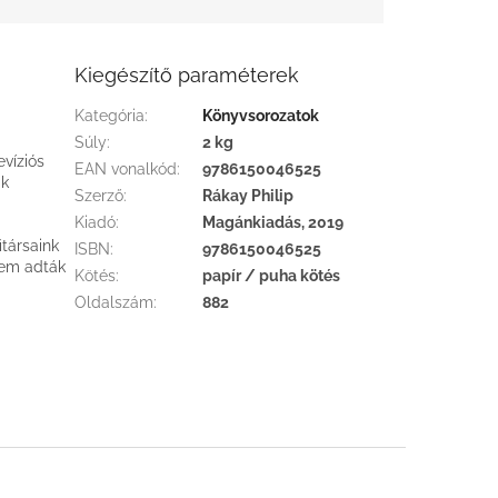
Kiegészítő paraméterek
Kategória
:
Könyvsorozatok
Súly
:
2 kg
evíziós
EAN vonalkód
:
9786150046525
ik
Szerző
:
Rákay Philip
Kiadó
:
Magánkiadás, 2019
itársaink
ISBN
:
9786150046525
sem adták
Kötés
:
papír / puha kötés
Oldalszám
:
882