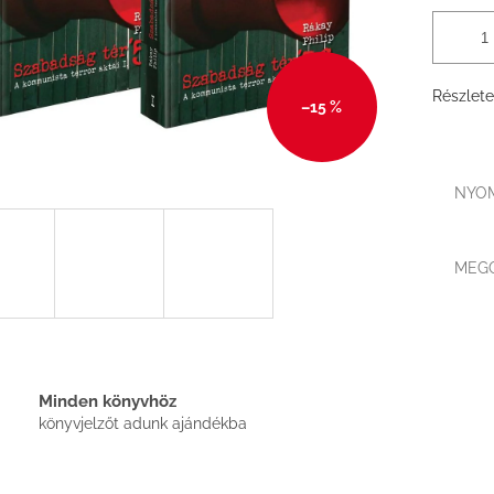
Részlete
–15 %
NYO
MEG
Minden könyvhöz
könyvjelzőt adunk ajándékba