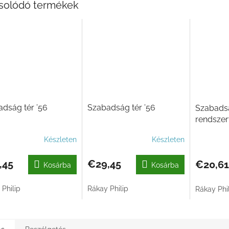
solódó termékek
dság tér ’56
Szabadság tér ’56
Szabadsá
rendszerv
II.
Készleten
Készleten
,45
€29,45
€20,61
Kosárba
Kosárba
Philip
Rákay Philip
Rákay Phi