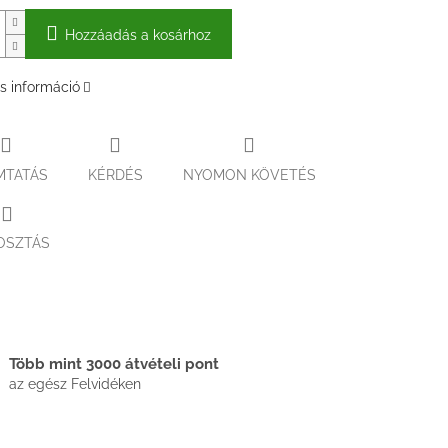
Hozzáadás a kosárhoz
s információ
MTATÁS
KÉRDÉS
NYOMON KÖVETÉS
OSZTÁS
Több mint 3000 átvételi pont
az egész Felvidéken