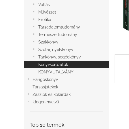
l
Vallás
Művészet
Erotika
Társadalomtudomány
Természettudomány
Szakkönyv
Szótár, nyelvkönyv
Tankönyv, segédkönyv
Könyvsorozatok
KÖNYVUTALVÁNY
Hangoskönyv
Társasjátékok
Zászlók és kokárdák
Idegen nyelvű
Top 10 termék