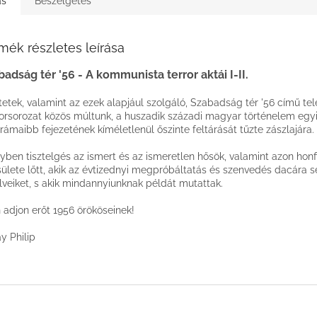
ás
Beszélgetés
mék részletes leírása
adság tér '56 - A kommunista terror aktái I-II.
tetek, valamint az ezek alapjául szolgáló, Szabadság tér '56 című tel
rsorozat közös múltunk, a huszadik századi magyar történelem egy
rámaibb fejezetének kíméletlenül őszinte feltárását tűzte zászlajára.
yben tisztelgés az ismert és az ismeretlen hősök, valamint azon honf
ülete lőtt, akik az évtizednyi megpróbáltatás és szenvedés dacára 
elveiket, s akik mindannyiunknak példát mutattak.
n adjon erőt 1956 örököseinek!
y Philip