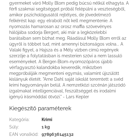
gyermeket váró Molly Blom pedig búcsú nélkül elhagyta. A
férfi szakmai segítséggel próbál felépülni a veszteségből,
amikor pszichológusától rejtélyes, de jövedelmező
felkérést kap: egy elrabolt nőt kell megmentenie. A
nyomozás hamarosan az orosz maffia szövevényes
hálójába sodorja Bergert, aki már a legközelebbi
barátaiban sem bízhat meg. Ráadásul Molly Blom erről az
ügyről is többet tud, mint amennyi biztonságos volna... A
Valaki figyel, a Hajsza és a Mély vízben című regények
szerzője a folytatásban is mesterien szövi a nem lassuló
eseményeket. A Berger-Blom-nyomozópáros újabb
vérfagyasztó kalandokba keveredik, miközben
megpróbálják megmenteni egymás, valamint újszülött
kislányuk életét. "Arne Dahl saját iskolát teremtett a svéd
krimi hagyományán belül. A nemzetközi szcénán játszódó
izgalmakat intelligenciával, feszültséggel és irodalmi
igényű írásmóddal ötvözi." - Lars Kepler
Kiegészítő paraméterek
Kategória
:
Krimi
Súly
:
1 kg
EAN vonalkód
:
9789636145132