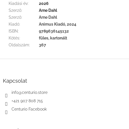
Kiadási év
:
2026
Szerző
:
Arne Dahl
Szerző
:
Arne Dahl
Kiadó
:
Animus Kiadó, 2024
ISBN
:
9789636145132
Kötés
:
füles, kartonált
Oldalszám
:
367
L
á
b
l
Kapcsolat
é
c
info
@
centurio.store
+421 907 808 715
Centurio Facebook