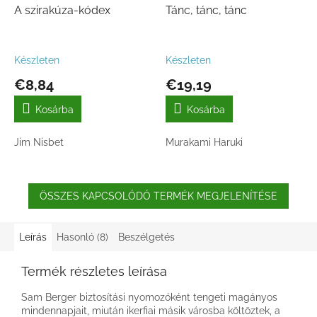
A szirakúza-kódex
Tánc, tánc, tánc
Készleten
Készleten
€8,84
€19,19
Kosárba
Kosárba
Jim Nisbet
Murakami Haruki
ÖSSZES KAPCSOLÓDÓ TERMÉK MEGJELENÍTÉSE
Leírás
Hasonló (8)
Beszélgetés
Termék részletes leírása
Sam Berger biztosítási nyomozóként tengeti magányos
mindennapjait, miután ikerfiai másik városba költöztek, a