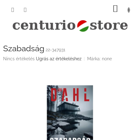
Ugrás
KOSÁ
a
fő
tartalomhoz
Szabadság
22-347931
A
Nincs értékelés
Ugrás az értékeléshez
Márka:
none
termék
átlagos
értékelése
5-
ből
0,0
csillag.