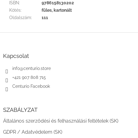
ISBN
:
9786158130202
Kötés
:
füles, kartonált
Oldalszám
:
111
L
á
b
l
Kapcsolat
é
c
info
@
centurio.store
+421 907 808 715
Centurio Facebook
SZABÁLYZAT
Általános szerződési és felhasználási feltételek (SK)
GDPR / Adatvédelem (SK)