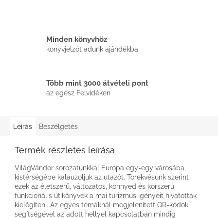
Minden könyvhöz
könyvjelzőt adunk ajándékba
Több mint 3000 átvételi pont
az egész Felvidéken
Leírás
Beszélgetés
Termék részletes leírása
VilágVándor sorozatunkkal Európa egy-egy városába,
kistérségébe kalauzoljuk az utazót. Törekvésünk szerint
ezek az életszerű, változatos, könnyed és korszerű,
funkcionális útikönyvek a mai turizmus igényeit hivatottak
kielégíteni. Az egyes témáknál megjelenített QR-kódok
segítségével az adott hellyel kapcsolatban mindig