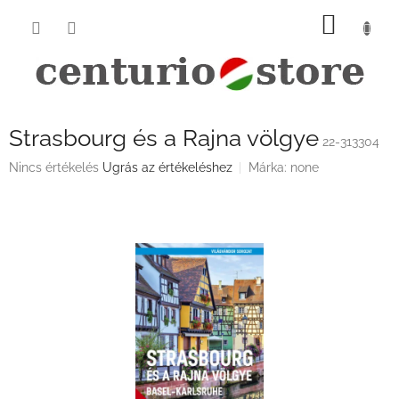
Ugrás
KOSÁ
a
fő
tartalomhoz
Strasbourg és a Rajna völgye
22-313304
A
Nincs értékelés
Ugrás az értékeléshez
Márka:
none
termék
átlagos
értékelése
5-
ből
0,0
csillag.