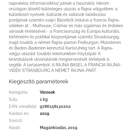
naprakész információkhoz jutnak a használói. Három
országon átívelő különleges utazás a Rajna völgyében: a
különböző nyelvek, kultúrák és vallások találkozási
pontjának számító svájci Bázelből indulva a francia Rajna-
vidéken át - Mulhouse, Colmar és más izgalmas és érdekes
városok érintésével - a Franciaország és Európa kulturális,
történelmi és politikai központjának számító Strasbourgig,
majd tovább a német Rajna-parton Freiburgon, Münsteren
és Baden-Badenen keresztül Karlsruhéig tart. A Rajna-
völgyi utazást további kötetünkben folytatjuk! A
kirándulások útvonalának megtervezését térképek is
segítik. A tartalomból: A RAJNA BASEL A FRANCIA RAJNA-
VIDÉK STRASBOURG A NÉMET RAJNA-PART
Kiegészítő paraméterek
Kategória
:
Városok
Súly
:
1 kg
EAN vonalkód
:
9786158130202
Kiadási év
:
2019
Szerző
:
Kiadó
:
Magánkiadás, 2019