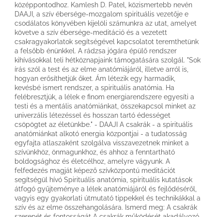
középpontodhoz. Kamlesh D. Patel, közismertebb nevén
DAAJI, a szív ébersége-mozgalom spirituális vezetője e
csodálatos könyvében kijelöli számunkra az utat, amelyet
követve a szív ébersége-meditáció és a vezetett
csakragyakorlatok segítségével kapcsolatot teremthetünk
a felsőbb énünkkel. A rádzsa jógára épülő rendszer
kihívásokkal teli hétköznapjaink támogatására szolgál. "Sok
írás szól a test és az elme anatómiájáról, illetve arról is,
hogyan erősíthetjük őket. Ám létezik egy harmadik,
kevésbé ismert rendszer, a spirituális anatómia. Ha
felébresztjük, a lélek e finom energiarendszere egyesíti a
testi és a mentális anatómiánkat, összekapcsol minket az
univerzális létezéssel és hosszan tartó édességet
csöpögtet az életünkbe." - DAAJI A csakrák - a spirituális
anatómiánkat alkotó energia központjai - a tudatosság
egyfajta atlaszaként szolgálva visszavezetnek minket a
szívünkhöz, önmagunkhoz, és ahhoz a fenntartható
boldogsághoz és életcélhoz, amelyre vágyunk. A
felfedezés magját képező szívközpontú meditációt
segítségül hívó Spirituális anatómia, spirituális kutatások
átfogó gyűjteménye a lélek anatómiájáról és fejlődéséről,
vagyis egy gyakorlati útmutató tippekkel és technikákkal a
szív és az elme összehangolására. Ismerd meg: A csakrák
szerepét és fontosságát A csakrák működését akadályozó