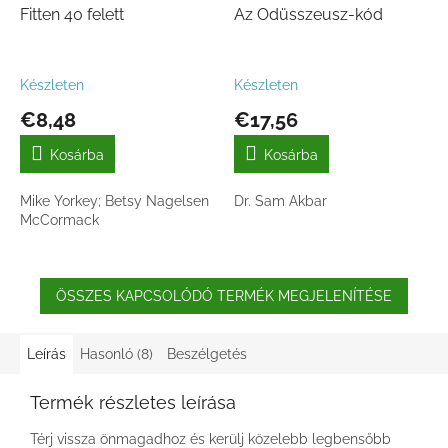
Fitten 40 felett
Az Odüsszeusz-kód
Készleten
Készleten
€8,48
€17,56
Kosárba
Kosárba
Mike Yorkey; Betsy Nagelsen
Dr. Sam Akbar
McCormack
ÖSSZES KAPCSOLÓDÓ TERMÉK MEGJELENÍTÉSE
Leírás
Hasonló (8)
Beszélgetés
Termék részletes leírása
Térj vissza önmagadhoz és kerülj közelebb legbensőbb