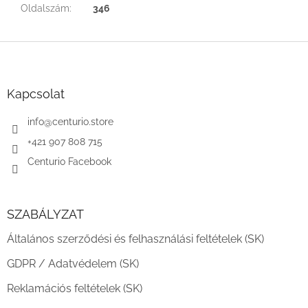
Oldalszám
:
346
L
á
b
l
Kapcsolat
é
c
info
@
centurio.store
+421 907 808 715
Centurio Facebook
SZABÁLYZAT
Általános szerződési és felhasználási feltételek (SK)
GDPR / Adatvédelem (SK)
Reklamációs feltételek (SK)