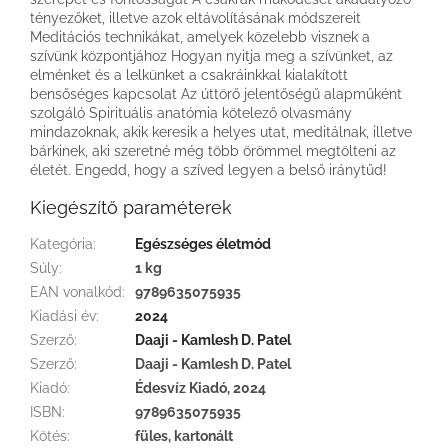
tényezőket, illetve azok eltávolításának módszereit
Meditációs technikákat, amelyek közelebb visznek a
szívünk központjához Hogyan nyitja meg a szívünket, az
elménket és a lelkünket a csakráinkkal kialakított
bensőséges kapcsolat Az úttörő jelentőségű alapműként
szolgáló Spirituális anatómia kötelező olvasmány
mindazoknak, akik keresik a helyes utat, meditálnak, illetve
bárkinek, aki szeretné még több örömmel megtölteni az
életét. Engedd, hogy a szíved legyen a belső iránytűd!
Kiegészítő paraméterek
Kategória
:
Egészséges életmód
Súly
:
1 kg
EAN vonalkód
:
9789635075935
Kiadási év
:
2024
Szerző
:
Daaji - Kamlesh D. Patel
Szerző
:
Daaji - Kamlesh D. Patel
Kiadó
:
Édesvíz Kiadó, 2024
ISBN
:
9789635075935
Kötés
:
füles, kartonált