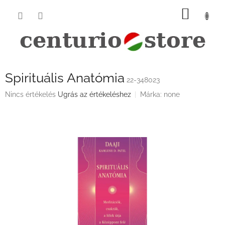
Ugrás
KOSÁ
a
fő
tartalomhoz
Spirituális Anatómia
22-348023
A
Nincs értékelés
Ugrás az értékeléshez
Márka:
none
termék
átlagos
értékelése
5-
ből
0,0
csillag.