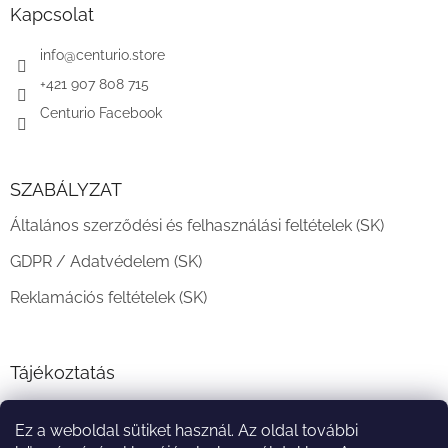
l
Kapcsolat
é
c
info
@
centurio.store
+421 907 808 715
Centurio Facebook
SZABÁLYZAT
Általános szerződési és felhasználási feltételek (SK)
GDPR / Adatvédelem (SK)
Reklamációs feltételek (SK)
Tájékoztatás
Teljesítési határidő és szállítási feltételek
Ez a weboldal sütiket használ. Az oldal további
A vásárlás menete