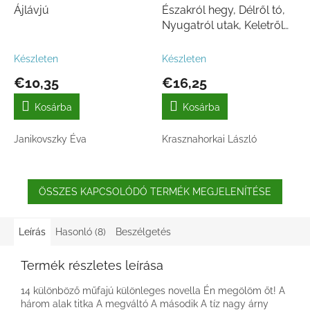
Ájlávjú
Északról hegy, Délről tó,
Nyugatról utak, Keletről
folyó
Készleten
Készleten
€10,35
€16,25
Kosárba
Kosárba
Janikovszky Éva
Krasznahorkai László
ÖSSZES KAPCSOLÓDÓ TERMÉK MEGJELENÍTÉSE
Leírás
Hasonló (8)
Beszélgetés
Termék részletes leírása
14 különböző műfajú különleges novella Én megölöm őt! A
három alak titka A megváltó A második A tíz nagy árny