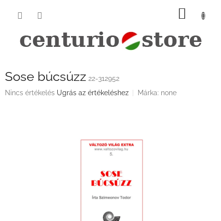
Ugrás
KOSÁ
a
fő
tartalomhoz
Sose búcsúzz
22-312952
A
Nincs értékelés
Ugrás az értékeléshez
Márka:
none
termék
átlagos
értékelése
5-
ből
0,0
csillag.