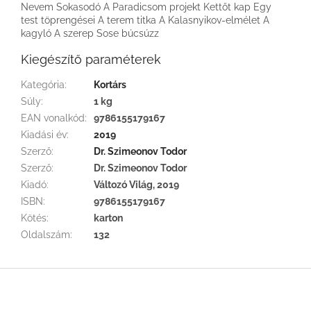
Nevem Sokasodó A Paradicsom projekt Kettőt kap Egy
test töprengései A terem titka A Kalasnyikov-elmélet A
kagyló A szerep Sose búcsúzz
Kiegészítő paraméterek
Kategória
:
Kortárs
Súly
:
1 kg
EAN vonalkód
:
9786155179167
Kiadási év
:
2019
Szerző
:
Dr. Szimeonov Todor
Szerző
:
Dr. Szimeonov Todor
Kiadó
:
Változó Világ, 2019
ISBN
:
9786155179167
Kötés
:
karton
Oldalszám
:
132
L
á
b