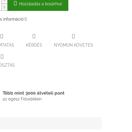
Hozzáadás a kosárhoz
s információ
MTATÁS
KÉRDÉS
NYOMON KÖVETÉS
OSZTÁS
Több mint 3000 átvételi pont
az egész Felvidéken