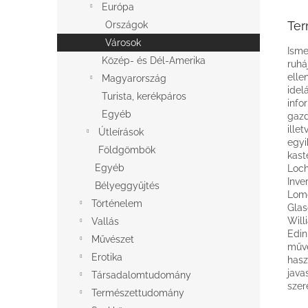
Európa
Ter
Országok
Városok
Isme
Közép- és Dél-Amerika
ruhá
elle
Magyarország
idel
Turista, kerékpáros
info
Egyéb
gazd
ille
Útleírások
egyi
Földgömbök
kast
Egyéb
Loch
Inve
Bélyeggyűjtés
Lomo
Történelem
Glas
Will
Vallás
Edin
Művészet
művé
Erotika
hasz
java
Társadalomtudomány
szer
Természettudomány