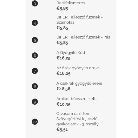
Betűfelismerés
€5,85
DIFER Fejlesztő füzetek -
Számolás
€5,85
DIFER Fejlesztő füzetek - Írás
€5,85
A Gyógyító Kód
€16,25
Az ősök gyógyító ereje
€16,25
A csakrák gyógyító ereje
€18,58
Amikor búcsúzni kell...
€10,35
Olvasom és értem -
Szövegértést fejlesztő
gyakorlatok - 3. osztály
€5,51