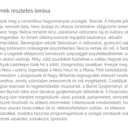
mék részletes leírása
rjük meg a romantikus hagyományok országát, Skóciát. A helyiek jel
ja, nemzeti itala, híres dudája és viharos történelme világszerte isme
nére, hogy Skócia területe kicsi, páratlanul változatos táj és kultúra vá
átogatókat. Az ismert útikönyvsorozat legújabb kiadványa, aktuális
rmációkkal. Barangoljon velünk Skóciában! A változatos, gyönyörű táj
ag történelmi örökségnek köszönhetően Skócia remek úti cél. A Skót-
tve a szigetek elképesztő természeti szépséggel büszkélkedhetnek: 
k utolsó vadonja. Mély, zöld szurdokok húzódnak a sziklás hegyek köz
élyok tükörképe tűnik fel a sötét, tőzegmohás tavakban. Imerjük meg 
 Ness-i szörny legendáját a Ness folyó és a Moray Firth torkolatánál
rnessben. Látogassunk el Nagy-Britannia legnagyobb édesvízi taváh
ndhoz, amely számtalan zeneszerzőt és írót megihletett. Csodálju
gow óvárosát és legjelentősebb múzeumát, a Burrel Gyűjteményt, ah
iam Burrell több ezer darabos gyűjteményét állították ki. A fővárosba
burg-ben mindent megtalálunk: várat, palotát, parlamentet, nemzetk
szeti fesztivált és előkelő éttermeket. Útikönyvünk mindamellett, h
nos utazási tanácsokkal lát el, nélkülözhetetlen szállás- és étkezési
slatokkal, továbbá hasznos programajánlóval is szolgál mindazok szá
etnek vásárolni, szórakozni, sportolni.