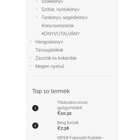
Szakkönyv
Szótár, nyelvkönyv
Tankönyv, segédkönyv
Könyvsorozatok
KÖNYVUTALVÁNY
Hangoskönyv
Társasjátékok
Zászlók és kokárdák
Idegen nyelvű
Top 10 termék
Titokzatos orosz
gyógymódok
€10,32
Bing focizik
€7,38
DIFER Fejlesztő füzetek -