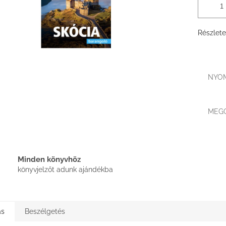
Részlete
NYO
MEG
Minden könyvhöz
könyvjelzőt adunk ajándékba
ás
Beszélgetés