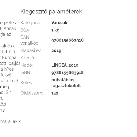
Kiegészítő paraméterek
legzetes
Kategória
:
Városok
rt. Annak
Súly
:
1 kg
rja az
EAN
9786155663918
vonalkód
:
nak és a
Kiadási év
:
2019
felföld,
ez Európa
Szerző
:
ött; baljós
Kiadó
:
LINGEA, 2019
a híres
ISBN
:
9786155663918
 fekvő
puhatáblás,
oz, a Loch
Kötés
:
ragasztókötött
k meg
ol Sir
Oldalszám
:
142
n,
özi
ogy
mára, akik