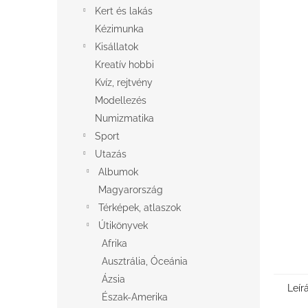
l
Kert és lakás
Kézimunka
Kisállatok
Kreatív hobbi
Kvíz, rejtvény
Modellezés
Numizmatika
Sport
Utazás
Albumok
Magyarország
Térképek, atlaszok
Útikönyvek
Afrika
Ausztrália, Óceánia
Ázsia
Leír
Észak-Amerika