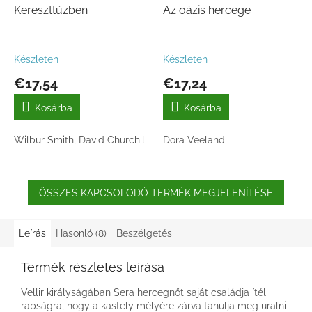
Kereszttűzben
Az oázis hercege
Készleten
Készleten
€17,54
€17,24
Kosárba
Kosárba
Wilbur Smith, David Churchil
Dora Veeland
ÖSSZES KAPCSOLÓDÓ TERMÉK MEGJELENÍTÉSE
Leírás
Hasonló (8)
Beszélgetés
Termék részletes leírása
Vellir királyságában Sera hercegnőt saját családja ítéli
rabságra, hogy a kastély mélyére zárva tanulja meg uralni