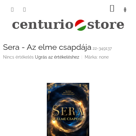
Ugrás
KOSÁ
a
fő
tartalomhoz
Sera - Az elme csapdája
22-349137
A
Nincs értékelés
Ugrás az értékeléshez
Márka:
none
termék
átlagos
értékelése
5-
ből
0,0
csillag.