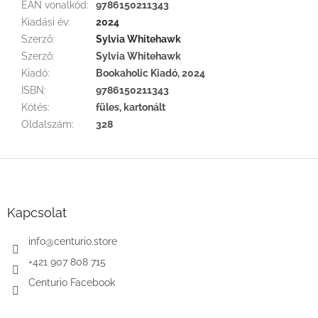
EAN vonalkód
:
9786150211343
Kiadási év
:
2024
Szerző
:
Sylvia Whitehawk
Szerző
:
Sylvia Whitehawk
Kiadó
:
Bookaholic Kiadó, 2024
ISBN
:
9786150211343
Kötés
:
füles, kartonált
Oldalszám
:
328
L
á
b
l
Kapcsolat
é
c
info
@
centurio.store
+421 907 808 715
Centurio Facebook