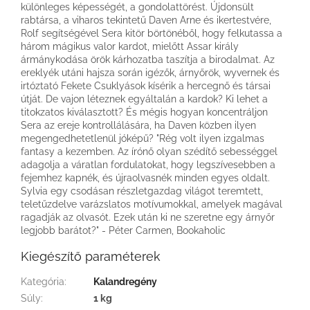
különleges képességét, a gondolattörést. Újdonsült
rabtársa, a viharos tekintetű Daven Arne és ikertestvére,
Rolf segítségével Sera kitör börtönéből, hogy felkutassa a
három mágikus valor kardot, mielőtt Assar király
ármánykodása örök kárhozatba taszítja a birodalmat. Az
ereklyék utáni hajsza során igézők, árnyőrök, wyvernek és
irtóztató Fekete Csuklyások kísérik a hercegnő és társai
útját. De vajon léteznek egyáltalán a kardok? Ki lehet a
titokzatos kiválasztott? És mégis hogyan koncentráljon
Sera az ereje kontrollálására, ha Daven közben ilyen
megengedhetetlenül jóképű? "Rég volt ilyen izgalmas
fantasy a kezemben. Az írónő olyan szédítő sebességgel
adagolja a váratlan fordulatokat, hogy legszívesebben a
fejemhez kapnék, és újraolvasnék minden egyes oldalt.
Sylvia egy csodásan részletgazdag világot teremtett,
teletűzdelve varázslatos motívumokkal, amelyek magával
ragadják az olvasót. Ezek után ki ne szeretne egy árnyőr
legjobb barátot?" - Péter Carmen, Bookaholic
Kiegészítő paraméterek
Kategória
:
Kalandregény
Súly
:
1 kg