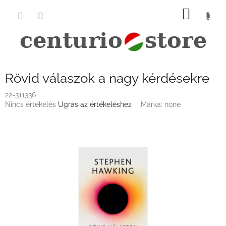
Ugrás
KOSÁ
a
fő
tartalomhoz
Rövid válaszok a nagy kérdésekre
22-311336
A
Nincs értékelés
Ugrás az értékeléshez
Márka:
none
termék
átlagos
értékelése
5-
ből
0,0
csillag.