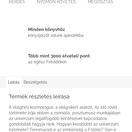
KÉRDÉS
NYOMON KÖVETÉS
MEGOSZTÁS
Minden könyvhöz
könyvjelzőt adunk ajándékba
Több mint 3000 átvételi pont
az egész Felvidéken
Leírás
Beszélgetés
Termék részletes leírása
A világhírű kozmológus, a világsikert aratott, Az idő rövid
története írója ebben a zseniális, posztumusz munkájában
az univerzum legátfogóbb kérdéseivel kapcsolatos
gondolatait hagyja ránk. Hogyan kezdődött az univerzum
története? Fennmarad-e az emberiség a Földön? Van-e