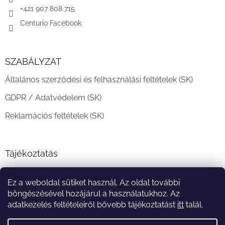
+421 907 808 715
Centurio Facebook
SZABÁLYZAT
Általános szerződési és felhasználási feltételek (SK)
GDPR / Adatvédelem (SK)
Reklamációs feltételek (SK)
Tájékoztatás
Teljesítési határidő és szállítási feltételek
Ez a weboldal sütiket használ. Az oldal további
A vásárlás menete
böngészésével hozájárul a használatukhoz. Az
adatkezelés feltételeiről bővebb tájékoztatást
itt
talál.