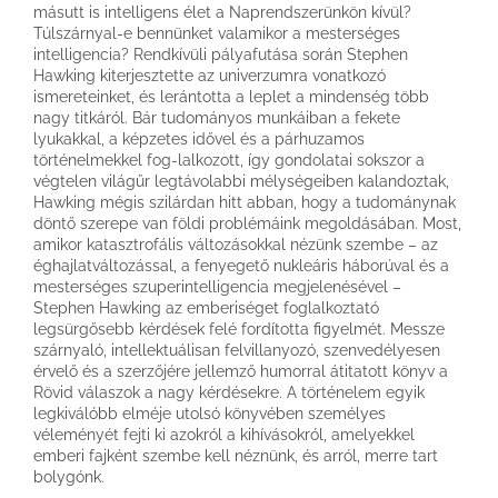
másutt is intelligens élet a Naprendszerünkön kívül?
Túlszárnyal-e bennünket valamikor a mesterséges
intelligencia? Rendkívüli pályafutása során Stephen
Hawking kiterjesztette az univerzumra vonatkozó
ismereteinket, és lerántotta a leplet a mindenség több
nagy titkáról. Bár tudományos munkáiban a fekete
lyukakkal, a képzetes idővel és a párhuzamos
történelmekkel fog-lalkozott, így gondolatai sokszor a
végtelen világűr legtávolabbi mélységeiben kalandoztak,
Hawking mégis szilárdan hitt abban, hogy a tudománynak
döntő szerepe van földi problémáink megoldásában. Most,
amikor katasztrofális változásokkal nézünk szembe – az
éghajlatváltozással, a fenyegető nukleáris háborúval és a
mesterséges szuperintelligencia megjelenésével –
Stephen Hawking az emberiséget foglalkoztató
legsürgősebb kérdések felé fordította figyelmét. Messze
szárnyaló, intellektuálisan felvillanyozó, szenvedélyesen
érvelő és a szerzőjére jellemző humorral átitatott könyv a
Rövid válaszok a nagy kérdésekre. A történelem egyik
legkiválóbb elméje utolsó könyvében személyes
véleményét fejti ki azokról a kihívásokról, amelyekkel
emberi fajként szembe kell néznünk, és arról, merre tart
bolygónk.