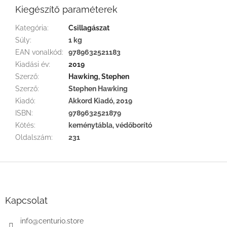
Kiegészítő paraméterek
Kategória
:
Csillagászat
Súly
:
1 kg
EAN vonalkód
:
9789632521183
Kiadási év
:
2019
Szerző
:
Hawking, Stephen
Szerző
:
Stephen Hawking
Kiadó
:
Akkord Kiadó, 2019
ISBN
:
9789632521879
Kötés
:
keménytábla, védőborító
Oldalszám
:
231
L
á
b
l
Kapcsolat
é
c
info
@
centurio.store