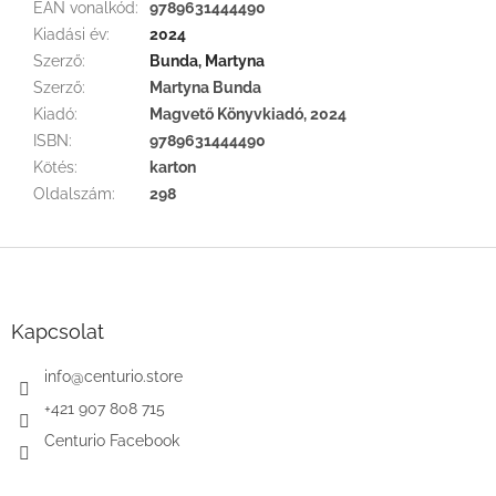
EAN vonalkód
:
9789631444490
Kiadási év
:
2024
Szerző
:
Bunda, Martyna
Szerző
:
Martyna Bunda
Kiadó
:
Magvető Könyvkiadó, 2024
ISBN
:
9789631444490
Kötés
:
karton
Oldalszám
:
298
L
á
b
l
Kapcsolat
é
c
info
@
centurio.store
+421 907 808 715
Centurio Facebook