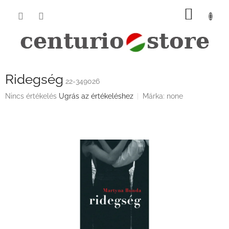
Ugrás
KOSÁ
a
fő
tartalomhoz
Ridegség
22-349026
A
Nincs értékelés
Ugrás az értékeléshez
Márka:
none
termék
átlagos
értékelése
5-
ből
0,0
csillag.