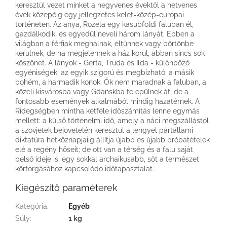
keresztül vezet minket a negyvenes évektől a hetvenes
évek közepéig egy jellegzetes kelet-közép-európai
történeten. Az anya, Rozela egy kasubföldi faluban él,
gazdálkodik, és egyedül neveli három lányát. Ebben a
világban a férfiak meghalnak, eltűnnek vagy börtönbe
kerülnek, de ha megjelennek a ház körül, abban sincs sok
köszönet. A lányok - Gerta, Truda és Ilda - különböző
egyéniségek, az egyik szigorú és megbízható, a másik
bohém, a harmadik konok. Ők nem maradnak a faluban, a
közeli kisvárosba vagy Gdańskba települnek át, de a
fontosabb események alkalmából mindig hazatérnek. A
Ridegségben mintha kétféle időszámítás lenne egymás
mellett: a külső történelmi idő, amely a náci megszállástól
a szovjetek bejövetelén keresztül a lengyel pártállami
diktatúra hétköznapjaiig állítja újabb és újabb próbatételek
elé a regény hőseit; de ott van a térség és a falu saját
belső ideje is, egy sokkal archaikusabb, sőt a természet
körforgásához kapcsolódó időtapasztalat.
Kiegészítő paraméterek
Kategória
:
Egyéb
Súly
:
1 kg