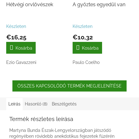
Hétvégi orvlövészek
A győztes egyedül van
Készleten
Készleten
€16,25
€10,32
Kosárba
Kosárba
Ezio Gavazzeni
Paulo Coelho
ÖSSZES KAPCSOLÓDÓ TERMÉK MEGJELENÍTÉSE
Leírás
Hasonló (8)
Beszélgetés
Termék részletes leírása
Martyna Bunda Észak-Lengyelországban játszódó
regényében rövidebb anekdotikus fejezetek füzérén