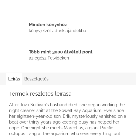
Minden könyvhöz
könyvjelzőt adunk ajándékba
Több mint 3000 átvételi pont
az egész Felvidéken
Leírás
Beszélgetés
Termék részletes leírása
After Tova Sullivan's husband died, she began working the
night cleaner shift at the Sowell Bay Aquarium. Ever since
her eighteen-year-old son, Erik, mysteriously vanished on a
boat over thirty years ago keeping busy has helped her
cope. One night she meets Marcellus, a giant Pacific
octopus living at the aquarium who sees everything, but