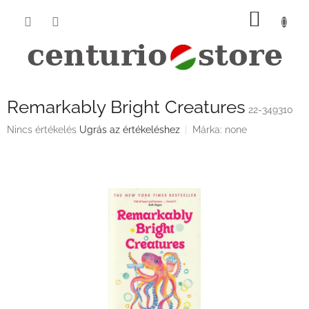
Ugrás
KOSÁ
a
fő
tartalomhoz
Remarkably Bright Creatures
22-349310
A
Nincs értékelés
Ugrás az értékeléshez
Márka:
none
termék
átlagos
értékelése
5-
ből
0,0
csillag.