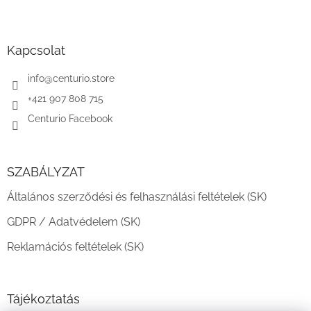
L
á
b
l
Kapcsolat
é
c
info
@
centurio.store
+421 907 808 715
Centurio Facebook
SZABÁLYZAT
Általános szerződési és felhasználási feltételek (SK)
GDPR / Adatvédelem (SK)
Reklamációs feltételek (SK)
Tájékoztatás