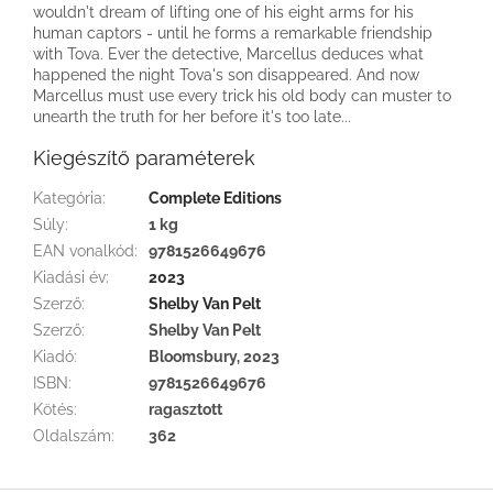
wouldn't dream of lifting one of his eight arms for his
human captors - until he forms a remarkable friendship
with Tova. Ever the detective, Marcellus deduces what
happened the night Tova's son disappeared. And now
Marcellus must use every trick his old body can muster to
unearth the truth for her before it's too late...
Kiegészítő paraméterek
Kategória
:
Complete Editions
Súly
:
1 kg
EAN vonalkód
:
9781526649676
Kiadási év
:
2023
Szerző
:
Shelby Van Pelt
Szerző
:
Shelby Van Pelt
Kiadó
:
Bloomsbury, 2023
ISBN
:
9781526649676
Kötés
:
ragasztott
Oldalszám
:
362