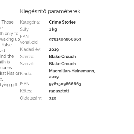
Kiegészítő paraméterek
' Those
Kategória
:
Crime Stories
he
Súly
:
1 kg
th only to
EAN
e waking up
9781509866663
vonalkód
:
m False
Kiadási év
:
2019
vid
hind the
Szerző
:
Blake Crouch
ith is
Szerző
:
Blake Crouch
mories
Macmillan-Heinemann,
rst kiss or
Kiadó
:
2019
e,
ISBN
:
9781509866663
ying gift .
Kötés
:
ragasztott
Oldalszám
:
329