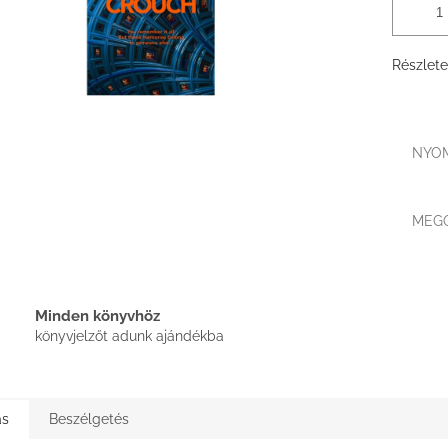
Részlete
NYO
MEG
Minden könyvhöz
könyvjelzőt adunk ajándékba
ás
Beszélgetés