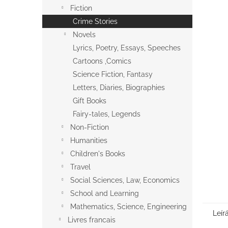
l
Fiction
Crime Stories
Novels
Lyrics, Poetry, Essays, Speeches
Cartoons ,Comics
Science Fiction, Fantasy
Letters, Diaries, Biographies
Gift Books
Fairy-tales, Legends
Non-Fiction
Humanities
Children's Books
Travel
Social Sciences, Law, Economics
School and Learning
Mathematics, Science, Engineering
Leír
Livres francais