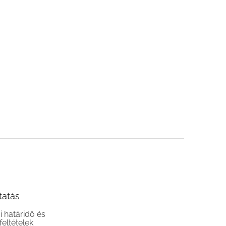
tatás
si határidő és
 feltételek