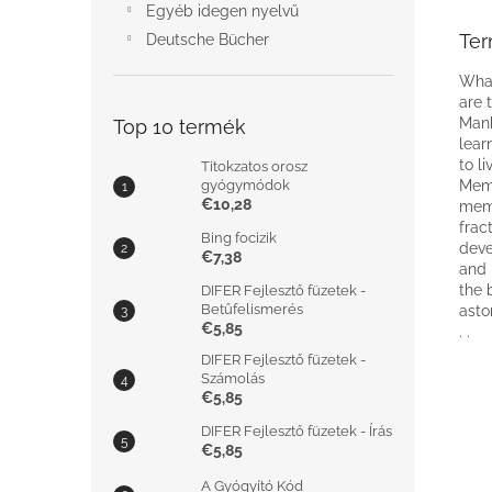
Egyéb idegen nyelvű
Ter
Deutsche Bücher
What
are 
Manh
Top 10 termék
lear
to l
Titokzatos orosz
gyógymódok
Memo
€10,28
memo
frac
Bing focizik
deve
€7,38
and 
the 
DIFER Fejlesztő füzetek -
Betűfelismerés
asto
€5,85
. .
DIFER Fejlesztő füzetek -
Számolás
€5,85
DIFER Fejlesztő füzetek - Írás
€5,85
A Gyógyító Kód