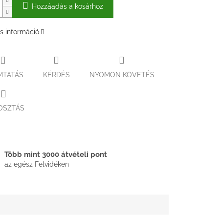
Hozzáadás a kosárhoz
s információ
MTATÁS
KÉRDÉS
NYOMON KÖVETÉS
OSZTÁS
Több mint 3000 átvételi pont
az egész Felvidéken