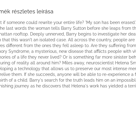
mék részletes leírása
 if someone could rewrite your entire life? 'My son has been erased.
the last words the woman tells Barry Sutton before she leaps from t
attan rooftop. Deeply unnerved, Barry begins to investigate her dea
n that this wasn't an isolated case. All across the country, people ar
ives different from the ones they fell asleep to. Are they suffering fro
ry Syndrome, a mysterious, new disease that afflicts people with vi
ries of a life they never lived? Or is something far more sinister be
turing of reality all around him? Miles away, neuroscientist Helena Sm
loping a technology that allows us to preserve our most intense me
relive them. If she succeeds, anyone will be able to re-experience a fi
birth of a child. Barry's search for the truth leads him on an impossibl
nishing journey as he discovers that Helena's work has yielded a terrif