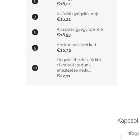
€16,21
Az ősök gyógyító ereje
€16,21
A csakrák gyógyító ereje
€18,55
Amikor búcsúzni kell...
€10,32
Hogyan éheztessük ki a
rákot saját testünk
éheztetése nélkül
€22,11
L
á
b
l
é
Kapcsol
c
info
@