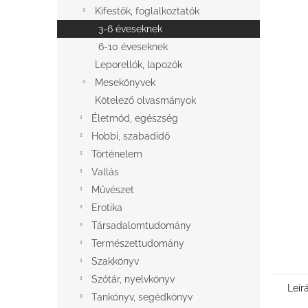
l
Kifestők, foglalkoztatók
3-6 éveseknek
6-10 éveseknek
Leporellók, lapozók
Mesekönyvek
Kötelező olvasmányok
Életmód, egészség
Hobbi, szabadidő
Történelem
Vallás
Művészet
Erotika
Társadalomtudomány
Természettudomány
Szakkönyv
Szótár, nyelvkönyv
Leír
Tankönyv, segédkönyv