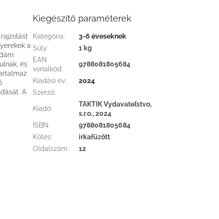
Kiegészítő paraméterek
rajzolást
Kategória
:
3-6 éveseknek
gyerekek a
Súly
:
1 kg
idám
EAN
ulnak, és
9788081805684
vonalkód
:
tartalmaz
Kiadási év
:
2024
ő
ldását. A
Szerző
:
TAKTIK Vydavateľstvo,
Kiadó
:
s.r.o., 2024
ISBN
:
9788081805684
Kötés
:
irkafűzött
Oldalszám
:
12