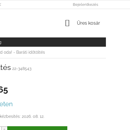
KY OCHRANY OSOBNÝCH ÚDAJOV
Bejelentkezés
KOSÁR
Üres kosár
g
d oda! - Baráti időtöltés
ltés
22-348543
65
r:
eten
kézbesítés:
2026. 08. 12.