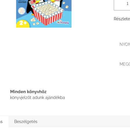
Részlete
NYO
MEG
Minden könyvhöz
könyvjelzőt adunk ajándékba
ás
Beszélgetés