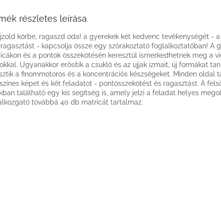
mék részletes leírása
jzold körbe, ragaszd oda! a gyerekek két kedvenc tevékenységét - a 
 ragasztást - kapcsolja össze egy szórakoztató foglalkoztatóban! A 
icákon és a pontok összekötésén keresztül ismerkedhetnek meg a v
tokkal. Ugyanakkor erősítik a csukló és az ujjak izmait, új formákat tan
esztik a finommotoros és a koncentrációs készségeket. Minden oldal 
színes képet és két feladatot - pontösszekötést és ragasztást. A fels
kban található egy kis segítség is, amely jelzi a feladat helyes mego
alkozgató továbbá 40 db matricát tartalmaz.