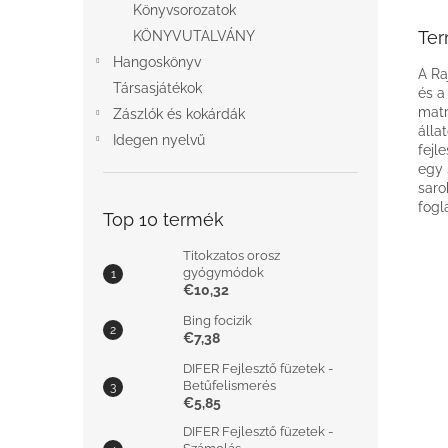
Könyvsorozatok
Ter
KÖNYVUTALVÁNY
Hangoskönyv
A Ra
Társasjátékok
és a
matr
Zászlók és kokárdák
álla
Idegen nyelvű
fejl
egy 
saro
fogl
Top 10 termék
Titokzatos orosz
gyógymódok
€10,32
Bing focizik
€7,38
DIFER Fejlesztő füzetek -
Betűfelismerés
€5,85
DIFER Fejlesztő füzetek -