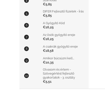
Számolás
€5,85
DIFER Fejlesztő füzetek - Írás
€5,85
A Gyógyító Kód
€16,25
Az ősök gyógyító ereje
€16,25
A csakrák gyógyító ereje
€18,58
Amikor búcsúzni kell...
€10,35
Olvasom és értem -
Szövegértést fejlesztő
gyakorlatok - 3. osztály
€5,51
L
á
b