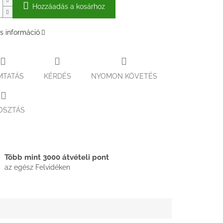
Hozzáadás a kosárhoz
s információ
MTATÁS
KÉRDÉS
NYOMON KÖVETÉS
OSZTÁS
Több mint 3000 átvételi pont
az egész Felvidéken