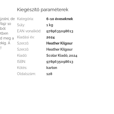
Kiegészítő paraméterek
jzolni, de
Kategória
:
6-10 éveseknek
Rajz 10
Súly
:
1 kg
kból
EAN vonalkód
:
9789635098613
etben
Kiadási év
:
2024
ajd meg a
ekig. A
Szerző
:
Heather Kilgour
!
Szerző
:
Heather Kilgour
Kiadó
:
Scolar Kiadó, 2024
ISBN
:
9789635098613
Kötés
:
karton
Oldalszám
:
128