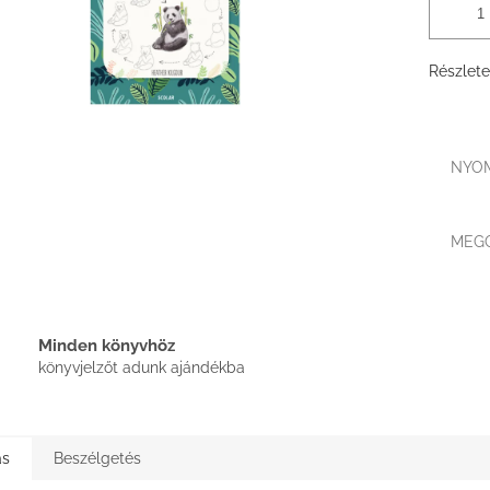
Részlete
NYO
MEG
Minden könyvhöz
könyvjelzőt adunk ajándékba
ás
Beszélgetés