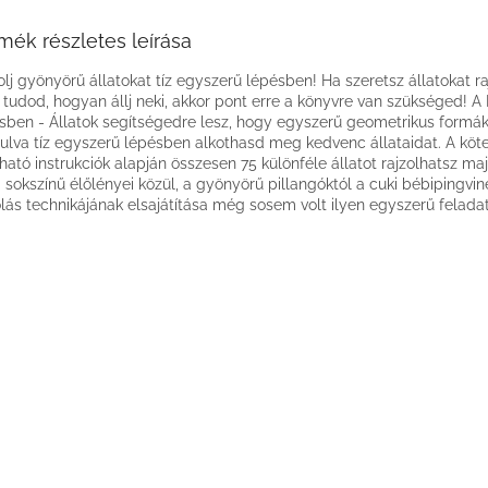
mék részletes leírása
olj gyönyörű állatokat tíz egyszerű lépésben! Ha szeretsz állatokat ra
tudod, hogyan állj neki, akkor pont erre a könyvre van szükséged! A 
sben - Állatok segítségedre lesz, hogy egyszerű geometrikus formá
dulva tíz egyszerű lépésben alkothasd meg kedvenc állataidat. A köt
lható instrukciók alapján összesen 75 különféle állatot rajzolhatsz m
g sokszínű élőlényei közül, a gyönyörű pillangóktól a cuki bébipingvin
olás technikájának elsajátítása még sosem volt ilyen egyszerű feladat