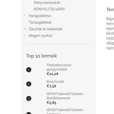
Könyvsorozatok
Ter
KÖNYVUTALVÁNY
Hangoskönyv
Rajz
Társasjátékok
nem 
lépé
Zászlók és kokárdák
kiin
Idegen nyelvű
talá
vilá
rajz
Top 10 termék
Titokzatos orosz
gyógymódok
€10,28
Bing focizik
€7,38
DIFER Fejlesztő füzetek -
Betűfelismerés
€5,85
DIFER Fejlesztő füzetek -