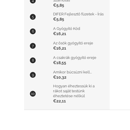
Számolás
€5,85
DIFER Fejlesztő füzetek - Írás
€5,85
A Gyógyító Kód
€16,21
Az ősök gyógyító ereje
€16,21
A csakrák gyógyító ereje
€18,55
Amikor búcsúzni kell...
€10,32
Hogyan éheztessük ki a
rákot saját testünk
éheztetése nélkül
€22,11
L
á
b