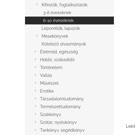
l
Kifestők, foglalkoztatók
3-6 éveseknek
6-10 éveseknek
Leporellók, lapozók
Mesekönyvek
Kötelező olvasmányok
Életmód, egészség
Hobbi, szabadidő
Történelem
Vallás
Művészet
Erotika
Társadalomtudomány
Természettudomány
Szakkönyv
Szótár, nyelvkönyv
Leír
Tankönyv, segédkönyv