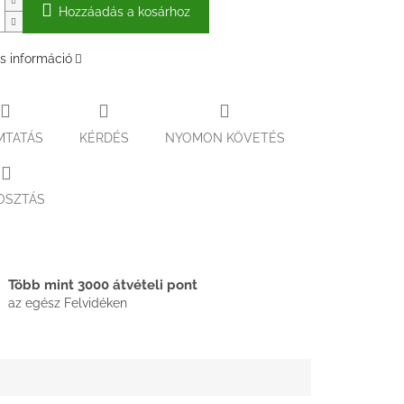
Hozzáadás a kosárhoz
s információ
MTATÁS
KÉRDÉS
NYOMON KÖVETÉS
OSZTÁS
Több mint 3000 átvételi pont
az egész Felvidéken