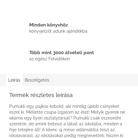
Minden könyvhöz
könyvjelzőt adunk ajándékba
Több mint 3000 átvételi pont
az egész Felvidéken
Leírás
Beszélgetés
Termék részletes leírása
Pumukli egy pajkos kobold, aki mindig újabb csínyeket
eszel ki. Mellette csupa izgalom az élet! Melyik gyerek ne
akarna egy ilyen osztálytársat? Pumukli csak eszesedni
szeretne, de amint beteszi a lábát az iskolába, minden a
feje tetejére áll! A kilenc új mese vidámabbá teszi az
iskolavárást, az iskolásokat pedig megnevetteti, hiszen ki