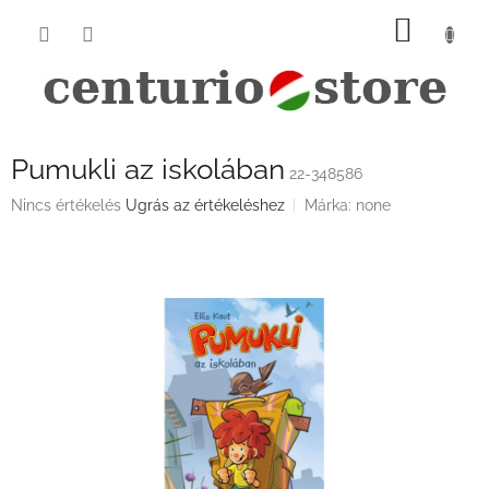
Ugrás
KOSÁ
a
fő
tartalomhoz
Pumukli az iskolában
22-348586
A
Nincs értékelés
Ugrás az értékeléshez
Márka:
none
termék
átlagos
értékelése
5-
ből
0,0
csillag.