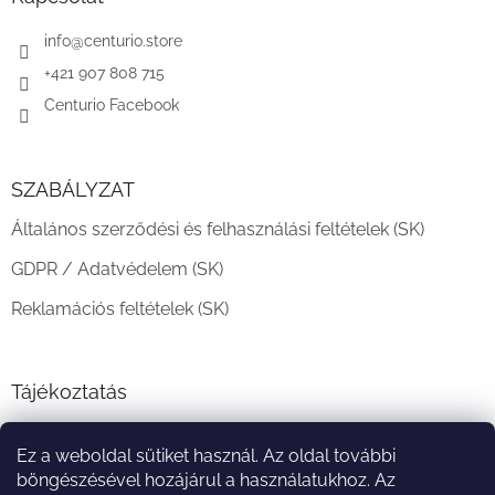
é
c
info
@
centurio.store
+421 907 808 715
Centurio Facebook
SZABÁLYZAT
Általános szerződési és felhasználási feltételek (SK)
GDPR / Adatvédelem (SK)
Reklamációs feltételek (SK)
Tájékoztatás
Teljesítési határidő és szállítási feltételek
Ez a weboldal sütiket használ. Az oldal további
A vásárlás menete
böngészésével hozájárul a használatukhoz. Az