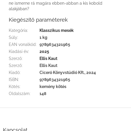
ne ismerne rá magára ebben-abban a kis kobold
alakjában?
Kiegészítő paraméterek
Kategória
:
Klasszikus mesék
Súly
:
1 kg
EAN vonalkód
:
9789634321965
Kiadási év
:
2025
Szerző
:
Ellis Kaut
Szerző
:
Ellis Kaut
Kiadó
:
Ciceró Könyvstúdió Kft., 2024
ISBN
:
9789634321965
Kötés
:
kemény kötés
Oldalszám
:
148
L
á
b
l
Kapcsolat