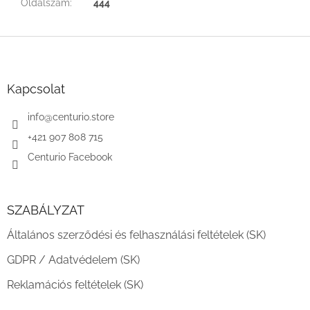
Oldalszám
:
444
L
á
b
l
Kapcsolat
é
c
info
@
centurio.store
+421 907 808 715
Centurio Facebook
SZABÁLYZAT
Általános szerződési és felhasználási feltételek (SK)
GDPR / Adatvédelem (SK)
Reklamációs feltételek (SK)