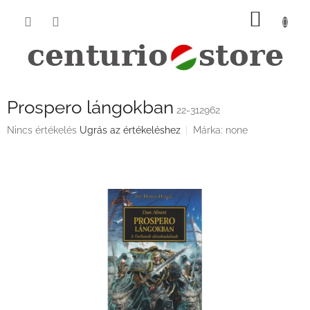
Ugrás
KOSÁ
a
fő
tartalomhoz
Prospero lángokban
22-312962
A
Nincs értékelés
Ugrás az értékeléshez
Márka:
none
termék
átlagos
értékelése
5-
ből
0,0
csillag.