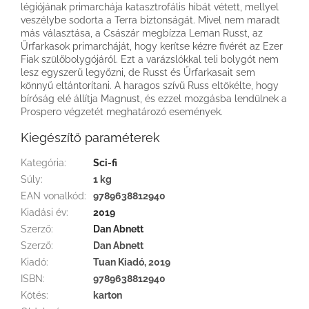
légiójának primarchája katasztrofális hibát vétett, mellyel
veszélybe sodorta a Terra biztonságát. Mivel nem maradt
más választása, a Császár megbízza Leman Russt, az
Űrfarkasok primarcháját, hogy kerítse kézre fivérét az Ezer
Fiak szülőbolygójáról. Ezt a varázslókkal teli bolygót nem
lesz egyszerű legyőzni, de Russt és Űrfarkasait sem
könnyű eltántorítani. A haragos szívű Russ eltökélte, hogy
bíróság elé állítja Magnust, és ezzel mozgásba lendülnek a
Prospero végzetét meghatározó események.
Kiegészítő paraméterek
Kategória
:
Sci-fi
Súly
:
1 kg
EAN vonalkód
:
9789638812940
Kiadási év
:
2019
Szerző
:
Dan Abnett
Szerző
:
Dan Abnett
Kiadó
:
Tuan Kiadó, 2019
ISBN
:
9789638812940
Kötés
:
karton