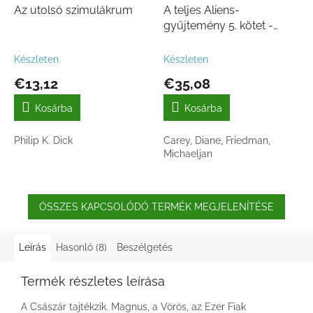
Az utolsó szimulákrum
A teljes Aliens-
gyűjtemény 5. kötet -
Díszkiadás
Készleten
Készleten
€13,12
€35,08
Kosárba
Kosárba
Philip K. Dick
Carey, Diane, Friedman,
Michaeljan
ÖSSZES KAPCSOLÓDÓ TERMÉK MEGJELENÍTÉSE
Leírás
Hasonló (8)
Beszélgetés
Termék részletes leírása
A Császár tajtékzik. Magnus, a Vörös, az Ezer Fiak