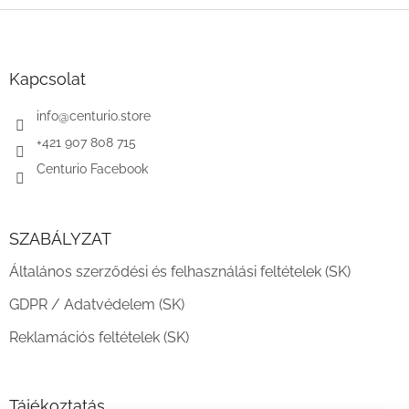
L
á
b
l
Kapcsolat
é
c
info
@
centurio.store
+421 907 808 715
Centurio Facebook
SZABÁLYZAT
Általános szerződési és felhasználási feltételek (SK)
GDPR / Adatvédelem (SK)
Reklamációs feltételek (SK)
Tájékoztatás