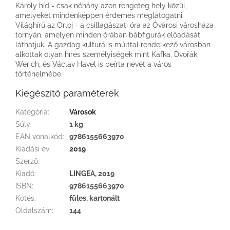
Károly híd - csak néhány azon rengeteg hely közül,
amelyeket mindenképpen érdemes meglátogatni.
Világhírű az Orloj - a csillagászati óra az Óvárosi városháza
tornyán, amelyen minden órában bábfigurák előadását
láthatjuk. A gazdag kulturális múlttal rendelkező városban
alkottak olyan híres személyiségek mint Kafka, Dvořák,
Werich, és Václav Havel is beírta nevét a város
történelmébe.
Kiegészítő paraméterek
Kategória
:
Városok
Súly
:
1 kg
EAN vonalkód
:
9786155663970
Kiadási év
:
2019
Szerző
:
Kiadó
:
LINGEA, 2019
ISBN
:
9786155663970
Kötés
:
füles, kartonált
Oldalszám
:
144