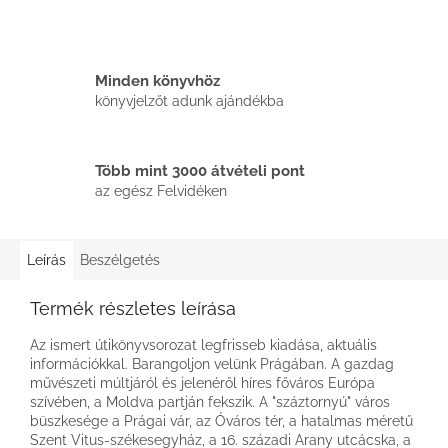
Minden könyvhöz
könyvjelzőt adunk ajándékba
Több mint 3000 átvételi pont
az egész Felvidéken
Leírás
Beszélgetés
Termék részletes leírása
Az ismert útikönyvsorozat legfrisseb kiadása, aktuális
információkkal. Barangoljon velünk Prágában. A gazdag
művészeti múltjáról és jelenéről híres főváros Európa
szívében, a Moldva partján fekszik. A "száztornyú" város
büszkesége a Prágai vár, az Óváros tér, a hatalmas méretű
Szent Vitus-székesegyház, a 16. századi Arany utcácska, a