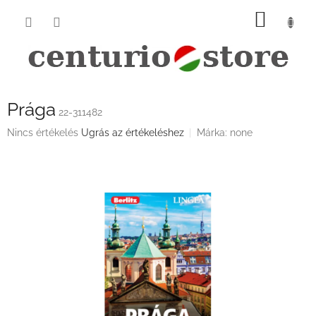
Ugrás
KOSÁ
a
fő
tartalomhoz
Prága
22-311482
A
Nincs értékelés
Ugrás az értékeléshez
Márka:
none
termék
átlagos
értékelése
5-
ből
0,0
csillag.