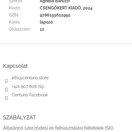
Szerző
:
Agnese Baruzzi
Kiadó
:
CSENGŐKERT KIADÓ, 2024
ISBN
:
9786155612992
Kötés
:
lapozó
Oldalszám
:
12
L
á
b
l
Kapcsolat
é
c
info
@
centurio.store
+421 907 808 715
Centurio Facebook
SZABÁLYZAT
Általános szerződési és felhasználási feltételek (SK)