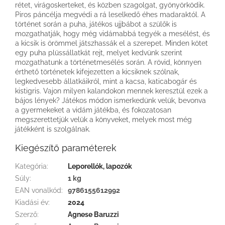
rétet, virágoskerteket, és közben szagolgat, gyönyörködik.
Piros páncélja megvédi a rá leselkedő éhes madaraktól. A
történet során a puha, játékos ujjbábot a szülők is
mozgathatják, hogy még vidámabbá tegyék a mesélést, és
a kicsik is örömmel játszhassák el a szerepet. Minden kötet
egy puha plüssállatkát rejt, melyet kedvünk szerint
mozgathatunk a történetmesélés során. A rövid, könnyen
érthető történetek kifejezetten a kicsiknek szólnak,
legkedvesebb állatkáikról, mint a kacsa, katicabogár és
kistigris. Vajon milyen kalandokon mennek keresztül ezek a
bájos lények? Játékos módon ismerkedünk velük, bevonva
a gyermekeket a vidám játékba, és fokozatosan
megszerettetjük velük a könyveket, melyek most még
játékként is szolgálnak.
Kiegészítő paraméterek
Kategória
:
Leporellók, lapozók
Súly
:
1 kg
EAN vonalkód
:
9786155612992
Kiadási év
:
2024
Szerző
:
Agnese Baruzzi