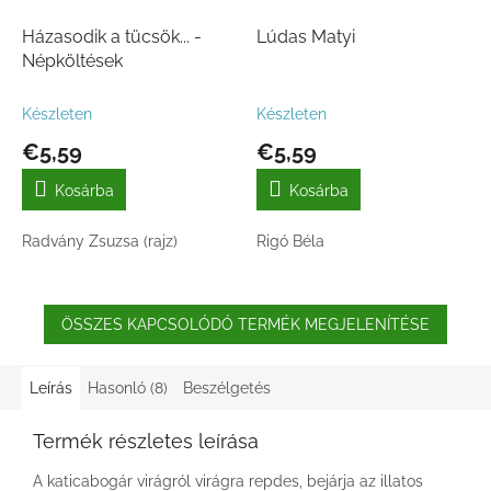
Házasodik a tücsök... -
Lúdas Matyi
Népköltések
Készleten
Készleten
€5,59
€5,59
Kosárba
Kosárba
Radvány Zsuzsa (rajz)
Rigó Béla
ÖSSZES KAPCSOLÓDÓ TERMÉK MEGJELENÍTÉSE
Leírás
Hasonló (8)
Beszélgetés
Termék részletes leírása
A katicabogár virágról virágra repdes, bejárja az illatos