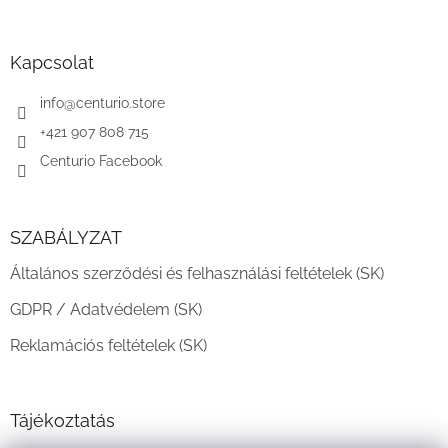
á
b
l
Kapcsolat
é
c
info
@
centurio.store
+421 907 808 715
Centurio Facebook
SZABÁLYZAT
Általános szerződési és felhasználási feltételek (SK)
GDPR / Adatvédelem (SK)
Reklamációs feltételek (SK)
Tájékoztatás