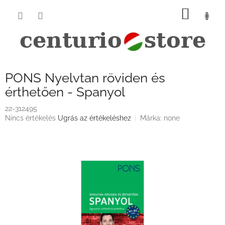
Ugrás
KOSÁ
a
fő
tartalomhoz
PONS Nyelvtan röviden és
érthetően - Spanyol
22-312495
A
Nincs értékelés
Ugrás az értékeléshez
Márka:
none
termék
átlagos
értékelése
5-
ből
0,0
csillag.