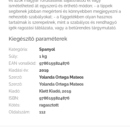
és azok magyar fordításával sajátíthatod el vagy
ismételheted át egyszerű és érthető módon; - a tippek
segítenek jobban megérteni és könnyebben megjegyezni a
nehezebb szabályokat; - a függelékben olyan hasznos
tartalmak is szerepelnek, mint a szabályos és rendhagyó
igék ragozási táblázata, vagy a betűrendes tárgymutató.
Kiegészítő paraméterek
Kategória
:
Spanyol
Súly
:
1 kg
EAN vonalkód
:
9786155824876
Kiadási év
:
2019
Szerző
:
Yolanda Ortega Mateos
Szerző
:
Yolanda Ortega Mateos
Kiadó
:
Klett Kiadó, 2019
ISBN
:
9786155824876
Kötés
:
ragasztott
Oldalszám
:
112
L