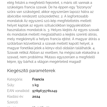
elég felütni a megfelelő fejezetet, s máris ott vannak a
szükséges francia szavak. De ha éppen egy "bizonyos"
szóra van szükséged, akkor egyszerűen lapozz hátra az
ábécébe rendezett szószedethez. 2. A legfontosabb
mondatok Az egyszerű szó-kép megfeleltetés mellett
helyet kaptak az egyes szituációkban leggyakrabban
használatos mondatok is. 3. Helyes kiejtés Az egyes szavak
és mondatok mellett megtalálható a kiejtés szerinti átírás,
mely megkönnyíti a helyes francia ejtést. A magyar átírás a
szótárban közvetlenül a szavak mellett kapott helyet, a
magyar fonetikai jelek a könyv első oldalán találhatók. 4.
Szavak nélkül Abban az esetben, ha mégiscsak elakadna a
szavad, nem probléma: Mutass egyszerűen a megfelelő
képre, így bárhol a világon megérteted magad!
Kiegészítő paraméterek
Kategória
:
Francia
Súly
:
1 kg
EAN vonalkód
:
9789635781249
Kiadási év
:
2024
Szerző
: