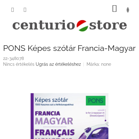
Ugrás
KOSÁ
a
fő
tartalomhoz
PONS Képes szótár Francia-Magyar
22-348078
A
Nincs értékelés
Ugrás az értékeléshez
Márka:
none
termék
átlagos
értékelése
5-
ből
0,0
csillag.