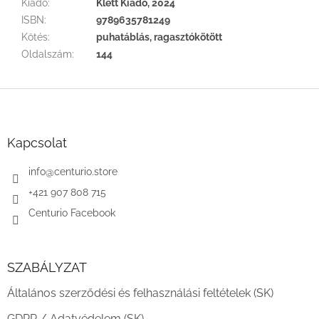
Kiadó
:
Klett Kiadó, 2024
ISBN
:
9789635781249
Kötés
:
puhatáblás, ragasztókötött
Oldalszám
:
144
L
á
b
l
Kapcsolat
é
c
info
@
centurio.store
+421 907 808 715
Centurio Facebook
SZABÁLYZAT
Általános szerződési és felhasználási feltételek (SK)
GDPR / Adatvédelem (SK)