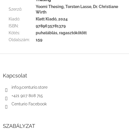
Yoomi Thesing, Torsten Lasse, Dr. Christiane
Szerző
:
Wirth
Kiadó
:
Klett Kiadó, 2024
ISBN
:
9789635781379
Kötés
:
puhatáblás, ragasztókötött
Oldalszám
:
159
L
á
b
l
Kapcsolat
é
c
info
@
centurio.store
+421 907 808 715
Centurio Facebook
SZABÁLYZAT