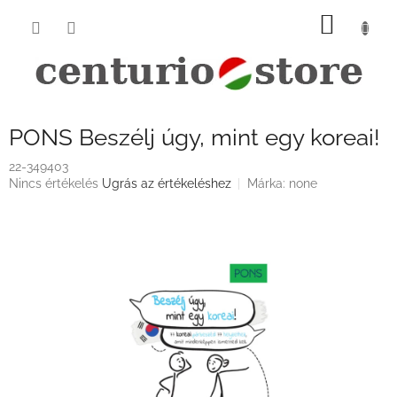
Ugrás
KOSÁ
a
fő
tartalomhoz
PONS Beszélj úgy, mint egy koreai!
22-349403
A
Nincs értékelés
Ugrás az értékeléshez
Márka:
none
termék
átlagos
értékelése
5-
ből
0,0
csillag.