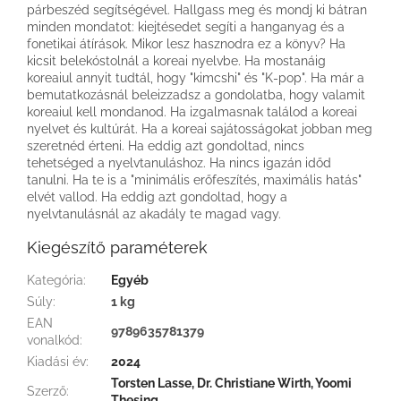
párbeszéd segítségével. Hallgass meg és mondj ki bátran
minden mondatot: kiejtésedet segíti a hanganyag és a
fonetikai átírások. Mikor lesz hasznodra ez a könyv? Ha
kicsit belekóstolnál a koreai nyelvbe. Ha mostanáig
koreaiul annyit tudtál, hogy "kimcshi" és "K-pop". Ha már a
bemutatkozásnál beleizzadsz a gondolatba, hogy valamit
koreaiul kell mondanod. Ha izgalmasnak találod a koreai
nyelvet és kultúrát. Ha a koreai sajátosságokat jobban meg
szeretnéd érteni. Ha eddig azt gondoltad, nincs
tehetséged a nyelvtanuláshoz. Ha nincs igazán időd
tanulni. Ha te is a "minimális erőfeszítés, maximális hatás"
elvét vallod. Ha eddig azt gondoltad, hogy a
nyelvtanulásnál az akadály te magad vagy.
Kiegészítő paraméterek
Kategória
:
Egyéb
Súly
:
1 kg
EAN
9789635781379
vonalkód
:
Kiadási év
:
2024
Torsten Lasse, Dr. Christiane Wirth, Yoomi
Szerző
:
Thesing