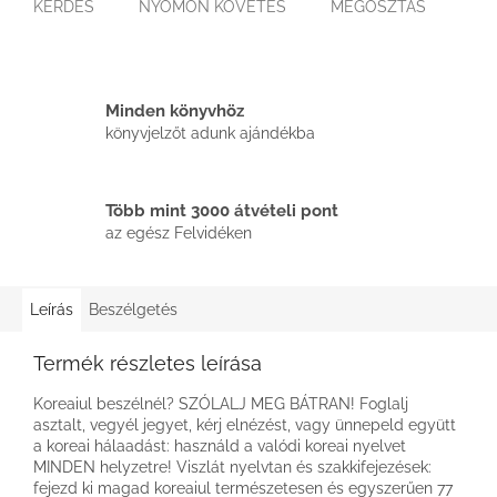
KÉRDÉS
NYOMON KÖVETÉS
MEGOSZTÁS
Minden könyvhöz
könyvjelzőt adunk ajándékba
Több mint 3000 átvételi pont
az egész Felvidéken
Leírás
Beszélgetés
Termék részletes leírása
Koreaiul beszélnél? SZÓLALJ MEG BÁTRAN! Foglalj
asztalt, vegyél jegyet, kérj elnézést, vagy ünnepeld együtt
a koreai hálaadást: használd a valódi koreai nyelvet
MINDEN helyzetre! Viszlát nyelvtan és szakkifejezések:
fejezd ki magad koreaiul természetesen és egyszerűen 77