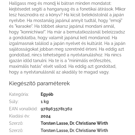
Hallgass meg és mondj ki bátran minden mondatot:
kiejtésedet segíti a hanganyag és a fonetikai átírások. Mikor
lesz hasznodra ez a könyv? Ha kicsit belekóstolnál a japán
nyelvbe. Ha mostanáig japánul annyit tudtál, hogy "emoji"
és "karaoke". Ha többet akarsz japánul mondani annál,
hogy "konnichiwa!". Ha már a bemutatkozásnál beleizzadsz
a gondolatba, hogy valamit japánul kell mondanod. Ha
izgalmasnak találod a japán nyelvet és kultúrát. Ha a japán
sajátosságokat jobban meg szeretnéd érteni. Ha eddig azt
gondoltad, nincs tehetséged a nyelvtanuláshoz. Ha nincs
igazán időd tanulni. Ha te is a "minimális erőfeszítés,
maximális hatás" elvét vallod. Ha eddig azt gondoltad,
hogy a nyelvtanulásnál az akadály te magad vagy.
Kiegészítő paraméterek
Kategória
:
Egyéb
Súly
:
1 kg
EAN vonalkód
:
9789635781362
Kiadási év
:
2024
Szerző
:
Torsten Lasse, Dr. Christiane Wirth
Szerző
:
Torsten Lasse, Dr. Christiane Wirth