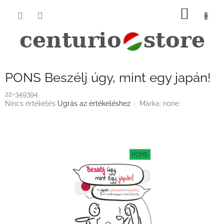
Ugrás
KOSÁ
a
fő
tartalomhoz
PONS Beszélj úgy, mint egy japán!
22-349394
A
Nincs értékelés
Ugrás az értékeléshez
Márka:
none
termék
átlagos
értékelése
5-
ből
0,0
csillag.