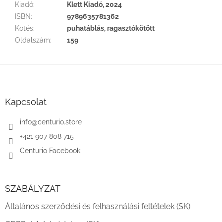
Kiadó
:
Klett Kiadó, 2024
ISBN
:
9789635781362
Kötés
:
puhatáblás, ragasztókötött
Oldalszám
:
159
L
á
b
l
Kapcsolat
é
c
info
@
centurio.store
+421 907 808 715
Centurio Facebook
SZABÁLYZAT
Általános szerződési és felhasználási feltételek (SK)