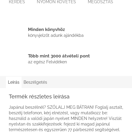
KÉRDÉS
NYOMON KÖVETÉS
MEGOSZTÁS
Minden könyvhöz
könyvjelzőt adunk ajándékba
Több mint 3000 átvételi pont
az egész Felvidéken
Leírás
Beszélgetés
Termék részletes leírása
Japánul beszélnél? SZÓLALJ MEG BÁTRAN! Foglalj asztalt,
beszélj telefonon, kérj elnézést, vagy mutatkozz be:
használd a valódi japán nyelvet MINDEN helyzetre! Viszlát
nyelvtan és szakkifejezések: fejezd ki magad japánul
természetesen és egyszerűen 77 párbeszéd segítségével.