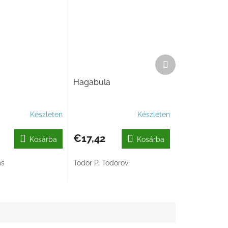
Következő
termék
Hagabula
Készleten
Készleten
€17,42
Kosárba
Kosárba
ms
Todor P. Todorov