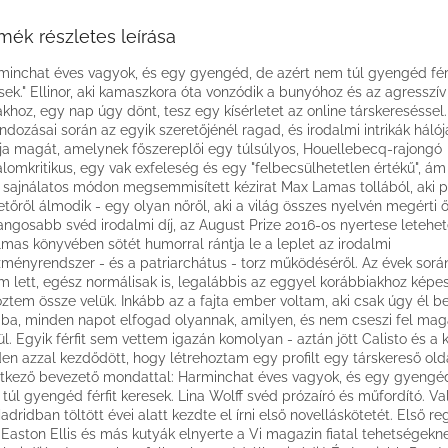
mék részletes leírása
minchat éves vagyok, és egy gyengéd, de azért nem túl gyengéd férf
sek." Ellinor, aki kamaszkora óta vonzódik a bunyóhoz és az agresszív
iakhoz, egy nap úgy dönt, tesz egy kísérletet az online társkereséssel.
ndozásai során az egyik szeretőjénél ragad, és irodalmi intrikák háló
lja magát, amelynek főszereplői egy túlsúlyos, Houellebecq-rajongó
alomkritikus, egy vak exfeleség és egy "felbecsülhetetlen értékű", ám 
l sajnálatos módon megsemmisített kézirat Max Lamas tollából, aki po
etőről álmodik - egy olyan nőről, aki a világ összes nyelvén megérti ő
angosabb svéd irodalmi díj, az August Prize 2016-os nyertese letehet
lmas könyvében sötét humorral rántja le a leplet az irodalmi
zményrendszer - és a patriarchátus - torz működéséről. Az évek sorá
m lett, egész normálisak is, legalábbis az eggyel korábbiakhoz képe
öztem össze velük. Inkább az a fajta ember voltam, aki csak úgy él be
gba, minden napot elfogad olyannak, amilyen, és nem cseszi fel mag
ül. Egyik férfit sem vettem igazán komolyan - aztán jött Calisto és a 
en azzal kezdődött, hogy létrehoztam egy profilt egy társkereső old
tkező bevezető mondattal: Harminchat éves vagyok, és egy gyengéd
túl gyengéd férfit keresek. Lina Wolff svéd prózaíró és műfordító. V
adridban töltött évei alatt kezdte el írni első novelláskötetét. Első re
 Easton Ellis és más kutyák elnyerte a Vi magazin fiatal tehetségekne