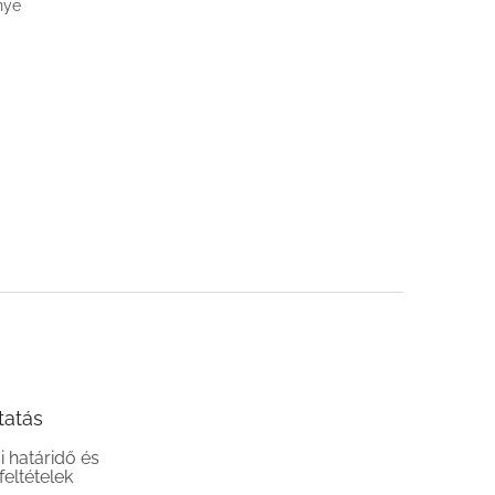
nye
tatás
si határidő és
 feltételek