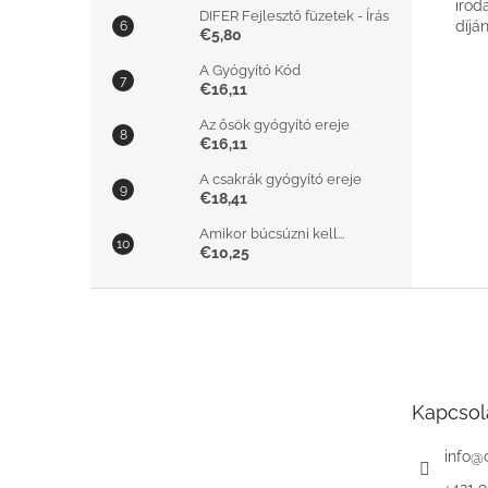
irod
DIFER Fejlesztő füzetek - Írás
díjá
€5,80
A Gyógyító Kód
€16,11
Az ősök gyógyító ereje
€16,11
A csakrák gyógyító ereje
€18,41
Amikor búcsúzni kell...
€10,25
L
á
b
l
é
Kapcsol
c
info
@