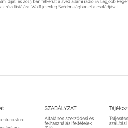
almi díját, és 2013-ban felkerült a svéd állami rádió Év Legjobb Regé
nak rövidlistájára. Wolff jelenleg Svédországban él a családjával.
at
SZABÁLYZAT
Tájékoz
Általános szerződési és
Teljesíté
centurio.store
felhasználási feltételek
szállítási