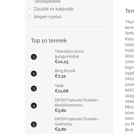
Társasjátékok
Zászlók és kokárdák
Ter
Idegen nyelvű
"Har
kere
férf
Kala
Top 10 termék
talá
irod
Titokzatos orosz
álta
gyógymódok
€10,23
szer
legr
Bing focizik
izga
€7,32
inté
pasi
Tádé
költ
€11,68
vilá
DIFER Fejlesztő füzetek -
nélk
Betűfelismerés
Mind
€5,80
köve
nem 
DIFER Fejlesztő füzetek -
Számolás
és M
€5,80
Bret