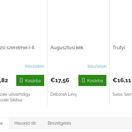
si szerelmei I-II.
Augusztusi kék
Trutyi
Készleten
Készleten
,82
€17,56
€16,11
Kosárba
Kosárba
zaki udvarhölgy
Deborah Levy
Saba Sa
zaki Sikibu)
ás
Hasonló (8)
Beszélgetés