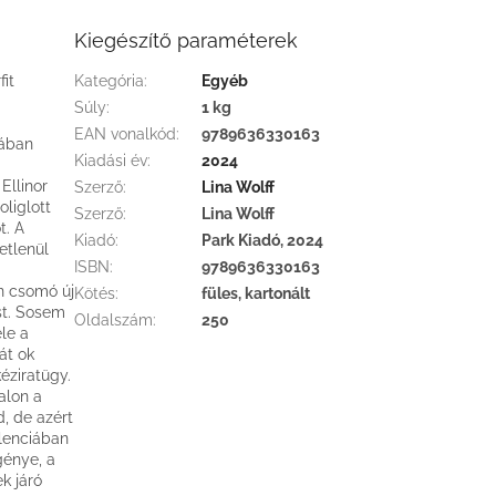
Kiegészítő paraméterek
it
Kategória
:
Egyéb
Súly
:
1 kg
EAN vonalkód
:
9789636330163
jában
Kiadási év
:
2024
Ellinor
Szerző
:
Lina Wolff
liglott
Szerző
:
Lina Wolff
t. A
Kiadó
:
Park Kiadó, 2024
etlenül
ISBN
:
9789636330163
n csomó új
Kötés
:
füles, kartonált
st. Sosem
Oldalszám
:
250
le a
át ok
kéziratügy.
alon a
, de azért
alenciában
génye, a
k járó