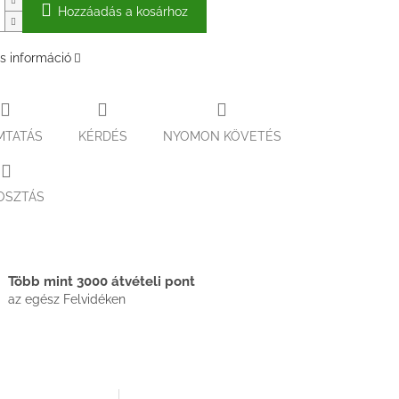
Hozzáadás a kosárhoz
s információ
MTATÁS
KÉRDÉS
NYOMON KÖVETÉS
OSZTÁS
Több mint 3000 átvételi pont
az egész Felvidéken