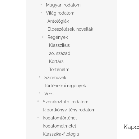
l
Magyar irodalom
Világirodalom
Antológiák
Elbeszélések, novellák
Regények
Klasszikus
20. század
Kortárs
Történelmi
Színművek
Történelmi regények
Vers
Szórakoztató irodalom
Riportkönyv, tényirodalom
Irodalomtörténet
Kapc
Irodalomelmélet
Klasszika-filológia