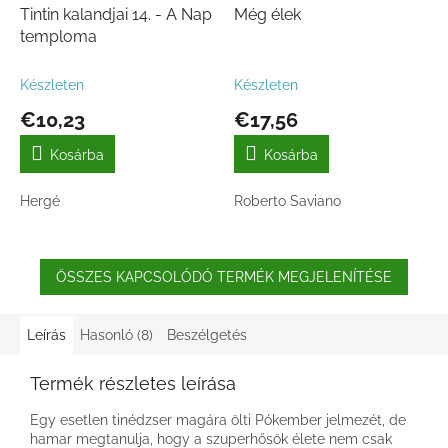
Tintin kalandjai 14. - A Nap
Még élek
temploma
Készleten
Készleten
€10,23
€17,56
Kosárba
Kosárba
Hergé
Roberto Saviano
ÖSSZES KAPCSOLÓDÓ TERMÉK MEGJELENÍTÉSE
Leírás
Hasonló (8)
Beszélgetés
Termék részletes leírása
Egy esetlen tinédzser magára ölti Pókember jelmezét, de
hamar megtanulja, hogy a szuperhősök élete nem csak