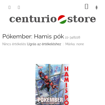
Ugrás
KOSÁ
a
fő
tartalomhoz
Pókember: Hamis pók
22-348228
A
Nincs értékelés
Ugrás az értékeléshez
Márka:
none
termék
átlagos
értékelése
5-
ből
0,0
csillag.