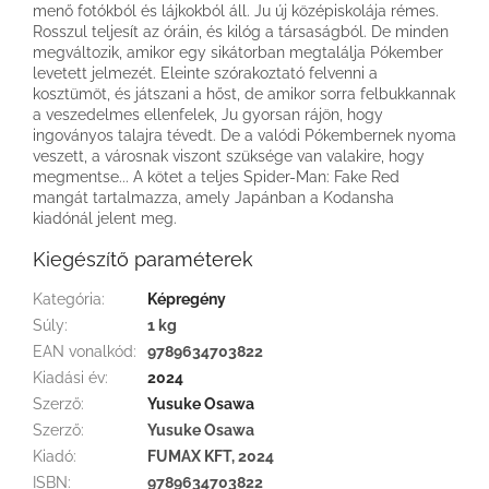
menő fotókból és lájkokból áll. Ju új középiskolája rémes.
Rosszul teljesít az óráin, és kilóg a társaságból. De minden
megváltozik, amikor egy sikátorban megtalálja Pókember
levetett jelmezét. Eleinte szórakoztató felvenni a
kosztümöt, és játszani a hőst, de amikor sorra felbukkannak
a veszedelmes ellenfelek, Ju gyorsan rájön, hogy
ingoványos talajra tévedt. De a valódi Pókembernek nyoma
veszett, a városnak viszont szüksége van valakire, hogy
megmentse... A kötet a teljes Spider-Man: Fake Red
mangát tartalmazza, amely Japánban a Kodansha
kiadónál jelent meg.
Kiegészítő paraméterek
Kategória
:
Képregény
Súly
:
1 kg
EAN vonalkód
:
9789634703822
Kiadási év
:
2024
Szerző
:
Yusuke Osawa
Szerző
:
Yusuke Osawa
Kiadó
:
FUMAX KFT, 2024
ISBN
:
9789634703822