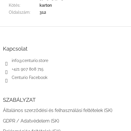
Kötés
:
karton
Oldalszám
:
312
L
á
b
l
Kapcsolat
é
c
info
@
centurio.store
+421 907 808 715
Centurio Facebook
SZABÁLYZAT
Általános szerződési és felhasználási feltételek (SK)
GDPR / Adatvédelem (SK)