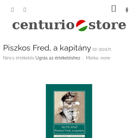
Ugrás
KOSÁ
a
fő
tartalomhoz
Piszkos Fred, a kapitány
22-312471
A
Nincs értékelés
Ugrás az értékeléshez
Márka:
none
termék
átlagos
értékelése
5-
ből
0,0
csillag.