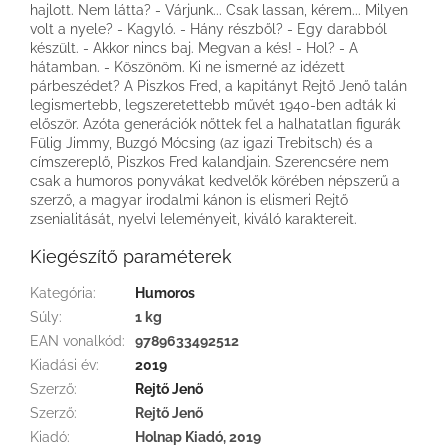
hajlott. Nem látta? - Várjunk... Csak lassan, kérem... Milyen
volt a nyele? - Kagyló. - Hány részből? - Egy darabból
készült. - Akkor nincs baj. Megvan a kés! - Hol? - A
hátamban. - Köszönöm. Ki ne ismerné az idézett
párbeszédet? A Piszkos Fred, a kapitányt Rejtő Jenő talán
legismertebb, legszeretettebb művét 1940-ben adták ki
először. Azóta generációk nőttek fel a halhatatlan figurák
Fülig Jimmy, Buzgó Mócsing (az igazi Trebitsch) és a
címszereplő, Piszkos Fred kalandjain. Szerencsére nem
csak a humoros ponyvákat kedvelők körében népszerű a
szerző, a magyar irodalmi kánon is elismeri Rejtő
zsenialitását, nyelvi leleményeit, kiváló karaktereit.
Kiegészítő paraméterek
Kategória
:
Humoros
Súly
:
1 kg
EAN vonalkód
:
9789633492512
Kiadási év
:
2019
Szerző
:
Rejtő Jenő
Szerző
:
Rejtő Jenő
Kiadó
:
Holnap Kiadó, 2019