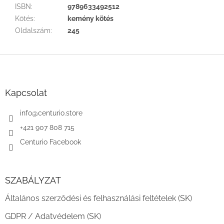
ISBN
:
9789633492512
Kötés
:
kemény kötés
Oldalszám
:
245
L
á
b
l
Kapcsolat
é
c
info
@
centurio.store
+421 907 808 715
Centurio Facebook
SZABÁLYZAT
Általános szerződési és felhasználási feltételek (SK)
GDPR / Adatvédelem (SK)