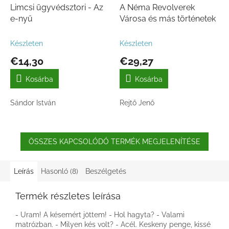
Limcsi ügyvédsztori - Az
A Néma Revolverek
e-nyű
Városa és más történetek
Készleten
Készleten
€14,30
€29,27
Kosárba
Kosárba
Sándor István
Rejtő Jenő
ÖSSZES KAPCSOLÓDÓ TERMÉK MEGJELENÍTÉSE
Leírás
Hasonló (8)
Beszélgetés
Termék részletes leírása
- Uram! A késemért jöttem! - Hol hagyta? - Valami
matrózban. - Milyen kés volt? - Acél. Keskeny penge, kissé