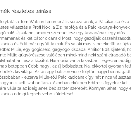
mék részletes leírása
a folytatása Tom Watson fenomenális sorozatának, a Pálcikacica és a 
letes választás a Profi Noki, a Zizi naplója és a Pálcikakutya-könyvek
ngóinak! Új kaland, amiben szerepe lesz egy kisbabának, egy idős
mamának és két bátor cicának! Most, hogy gazdijaik összeházasodt
ikacica és Edit már együtt laknak. És valaki más is belekerült az újdo
ádba: Millie, egy gőgicsélő, gagyogó kisbaba. Amikor Edit kijelenti, 
inte Millie gügyörészése valójában mind-mind neki szánt elragadó bó
akíthatatlan lesz a kicsitől. Harmónia van a lakásban - egészen addig
nap betoppan Cobb nagyi, az új bébiszitter. Na, ekkortól gyorsan fel
k békés kis világa! Aztán egy balszerencse folytán nagyi bennragadt
őszobában - elzárva Millie-től! Pálcikacicának így hát nincs választás
hogyan ki kell szabadítania. Azonban eközben Editre is figyelnie kell, 
ra vállalta az ideiglenes bébiszitter szerepét. Könnyen lehet, hogy e
ikacica eddigi legnehezebb küldetése!