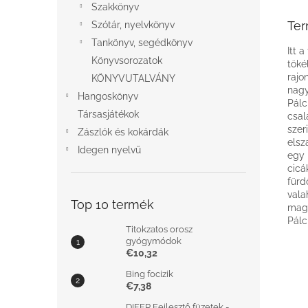
Szakkönyv
Ter
Szótár, nyelvkönyv
Tankönyv, segédkönyv
Itt 
Könyvsorozatok
töké
rajo
KÖNYVUTALVÁNY
nagy
Hangoskönyv
Pálc
Társasjátékok
csal
szer
Zászlók és kokárdák
elsz
Idegen nyelvű
egy 
cicá
fürd
vala
Top 10 termék
magá
Pálc
Titokzatos orosz
gyógymódok
€10,32
Bing focizik
€7,38
DIFER Fejlesztő füzetek -