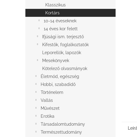
l
Klasszikus
Kortárs
10-14 éveseknek
14 éves kor felett
Ifjúsági ism. terjesztő
Kifestők, foglalkoztatók
Leporellók, lapozók
Mesekönyvek
Kötelező olvasmányok
Életmód, egészség
Hobbi, szabadidő
Történelem
Vallás
Művészet
Erotika
Társadalomtudomány
Leír
Természettudomány