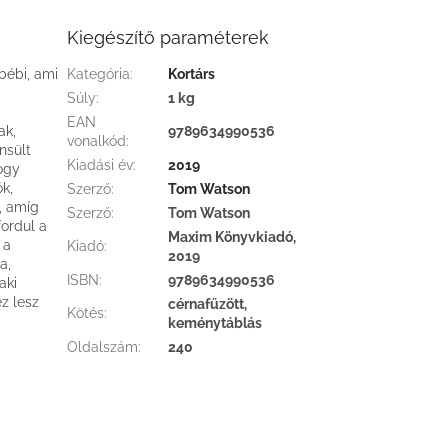
Kiegészítő paraméterek
bébi, ami
Kategória
:
Kortárs
Súly
:
1 kg
EAN
ak,
9789634990536
vonalkód
:
nsült
Kiadási év
:
2019
hogy
k,
Szerző
:
Tom Watson
, amíg
Szerző
:
Tom Watson
fordul a
Maxim Könyvkiadó,
 a
Kiadó
:
2019
a,
ISBN
:
9789634990536
aki
z lesz
cérnafűzött,
Kötés
:
keménytáblás
Oldalszám
:
240