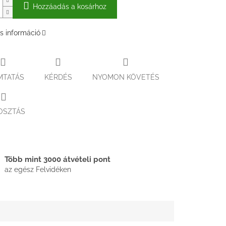
Hozzáadás a kosárhoz
s információ
MTATÁS
KÉRDÉS
NYOMON KÖVETÉS
OSZTÁS
Több mint 3000 átvételi pont
az egész Felvidéken