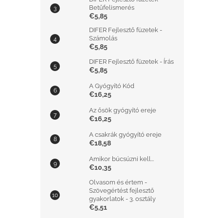
Betűfelismerés
€5,85
DIFER Fejlesztő füzetek -
Számolás
€5,85
DIFER Fejlesztő füzetek - Írás
€5,85
A Gyógyító Kód
€16,25
Az ősök gyógyító ereje
€16,25
A csakrák gyógyító ereje
€18,58
Amikor búcsúzni kell...
€10,35
Olvasom és értem -
Szövegértést fejlesztő
gyakorlatok - 3. osztály
€5,51