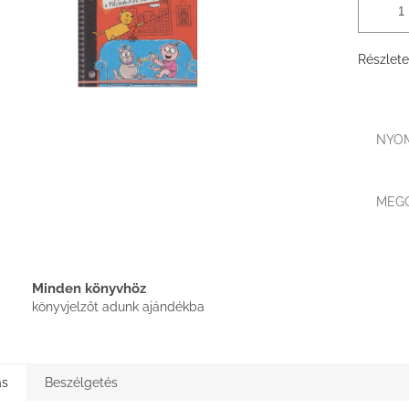
Részlete
NYO
MEG
Minden könyvhöz
könyvjelzőt adunk ajándékba
ás
Beszélgetés