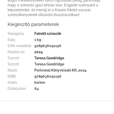
angol mesekönyveket idéző rajzstílusa pedig garantálja,
hogy a színezés igazi kihívás lesz. Engedd szárnyalni a
képzeletedet, és merülj el a Kreatív Kikötő sorozat
színezőkönyvének elbűvölő illusztrációiban!
Kiegészítő paraméterek
Kategória
:
Felnőtt színezők
Súly
:
1 kg
EAN vonalkód
:
9789636091156
Kiadási év
:
2024
Szerző
:
Teresa Goodridge
Szerző
:
Teresa Goodridge
Kiadó
:
Partvonal Könyvkiadó Kft, 2024
ISBN
:
9789636091156
Kötés
:
karton
Oldalszám
:
64
L
á