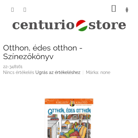
Ugrás
KOSÁ
a
fő
tartalomhoz
Otthon, édes otthon -
Színezőkönyv
22-348161
A
Nincs értékelés
Ugrás az értékeléshez
Márka:
none
termék
átlagos
értékelése
5-
ből
0,0
csillag.