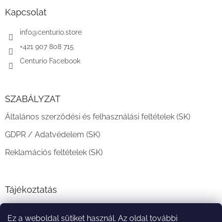
b
l
Kapcsolat
é
c
info
@
centurio.store
+421 907 808 715
Centurio Facebook
SZABÁLYZAT
Általános szerződési és felhasználási feltételek (SK)
GDPR / Adatvédelem (SK)
Reklamációs feltételek (SK)
Tájékoztatás
Teljesítési határidő és szállítási feltételek
Ez a weboldal sütiket használ. Az oldal további