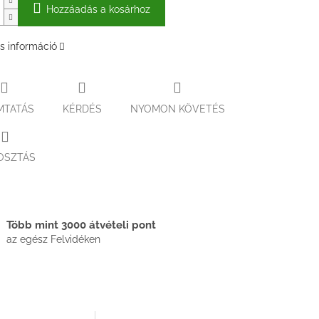
Hozzáadás a kosárhoz
s információ
MTATÁS
KÉRDÉS
NYOMON KÖVETÉS
OSZTÁS
Több mint 3000 átvételi pont
az egész Felvidéken