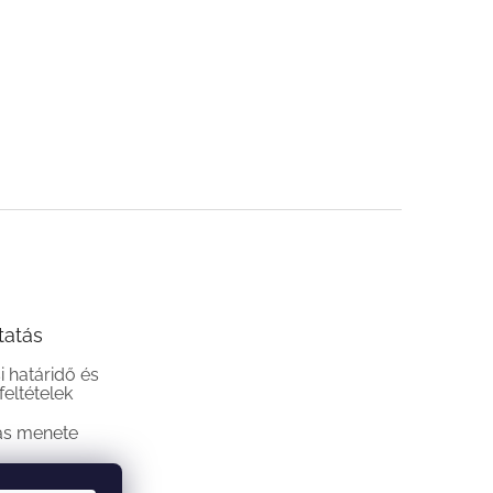
tatás
si határidő és
 feltételek
ás menete