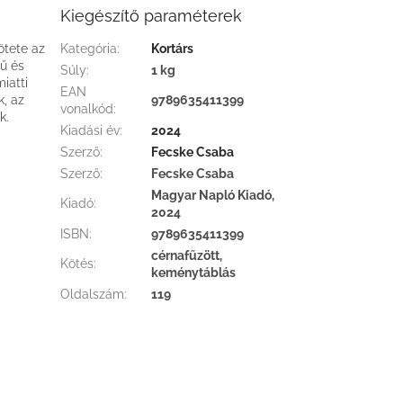
Kiegészítő paraméterek
ötete az
Kategória
:
Kortárs
tű és
Súly
:
1 kg
iatti
EAN
k, az
9789635411399
vonalkód
:
k.
Kiadási év
:
2024
Szerző
:
Fecske Csaba
Szerző
:
Fecske Csaba
Magyar Napló Kiadó,
Kiadó
:
2024
ISBN
:
9789635411399
cérnafűzött,
Kötés
:
keménytáblás
Oldalszám
:
119