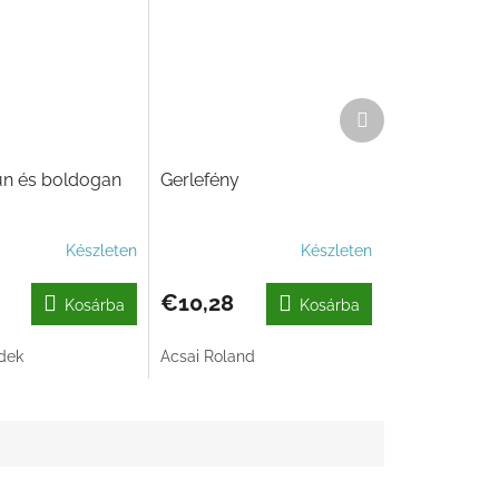
Következő
termék
n és boldogan
Gerlefény
Készleten
Készleten
€10,28
Kosárba
Kosárba
dek
Acsai Roland