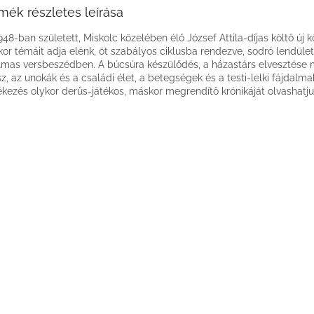
mék részletes leírása
948-ban született, Miskolc közelében élő József Attila-díjas költő új k
kor témáit adja elénk, öt szabályos ciklusba rendezve, sodró lendüle
lmas versbeszédben. A búcsúra készülődés, a házastárs elvesztése m
z, az unokák és a családi élet, a betegségek és a testi-lelki fájdalma
kezés olykor derűs-játékos, máskor megrendítő krónikáját olvashatju