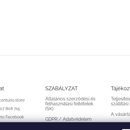
at
SZABÁLYZAT
Tájékoz
Általános szerződési és
Teljesíté
centurio.store
felhasználási feltételek
szállítási
(SK)
907 808 715
A vásárl
rio Facebook
GDPR / Adatvédelem
(SK)