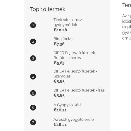
Ter
Top 10 termék
Az 1
Titokzatos orosz
idős
gyógymódok
izga
€10,28
gyás
emlé
Bing focizik
€7,38
DIFER Fejlesztő füzetek -
Betűfelismerés
€5,85
DIFER Fejlesztő füzetek -
Számolás
€5,85
DIFER Fejlesztő füzetek - Írás
€5,85
A Gyógyító Kód
€16,21
Az ősök gyógyító ereje
€16,21