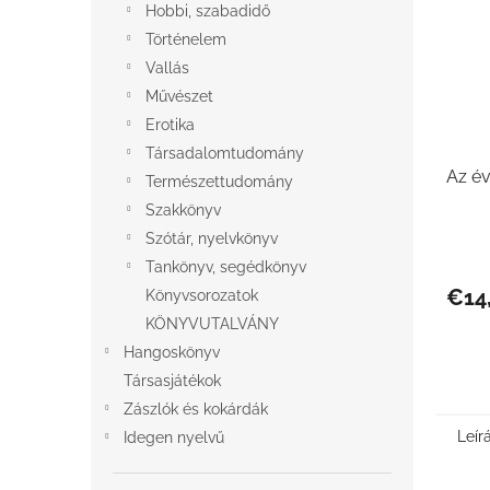
Hobbi, szabadidő
Történelem
Vallás
Művészet
Erotika
Társadalomtudomány
Az év
Természettudomány
Szakkönyv
Szótár, nyelvkönyv
Tankönyv, segédkönyv
€14
Könyvsorozatok
KÖNYVUTALVÁNY
Hangoskönyv
Társasjátékok
Zászlók és kokárdák
Leír
Idegen nyelvű