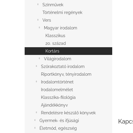
l
Színművek
Történelmi regények
Vers
Magyar irodalom
Klasszikus
20. század
Kortárs
Világirodalom
Szórakoztató irodalom
Riportkönyv, tényirodalom
Irodalomtörténet
Irodalomelmélet
Klasszika-filológia
Ajándékkönyv
Rendelésre készülő könyvek
Kapc
Gyermek- és ifjúsági
Életmód, egészség