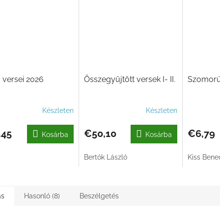
 versei 2026
Összegyűjtött versek I- II.
Szomorú
Készleten
Készleten
,45
€50,10
€6,79
Kosárba
Kosárba
Bertók László
Kiss Bene
ás
Hasonló (8)
Beszélgetés