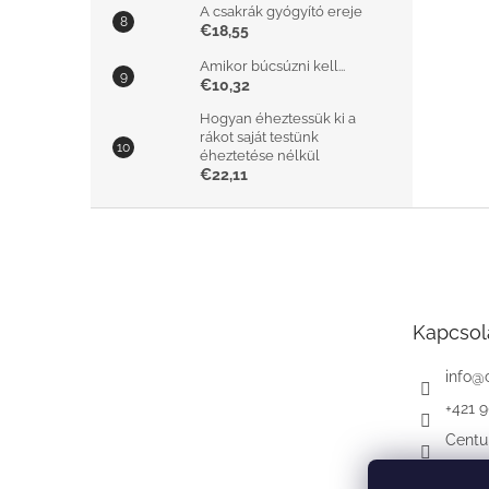
A csakrák gyógyító ereje
€18,55
Amikor búcsúzni kell...
€10,32
Hogyan éheztessük ki a
rákot saját testünk
éheztetése nélkül
€22,11
L
á
b
l
é
Kapcsol
c
info
@
+421 
Centu