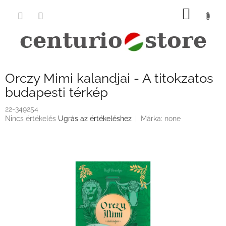
Ugrás
KOSÁ
a
fő
tartalomhoz
Orczy Mimi kalandjai - A titokzatos
budapesti térkép
22-349254
A
Nincs értékelés
Ugrás az értékeléshez
Márka:
none
termék
átlagos
értékelése
5-
ből
0,0
csillag.