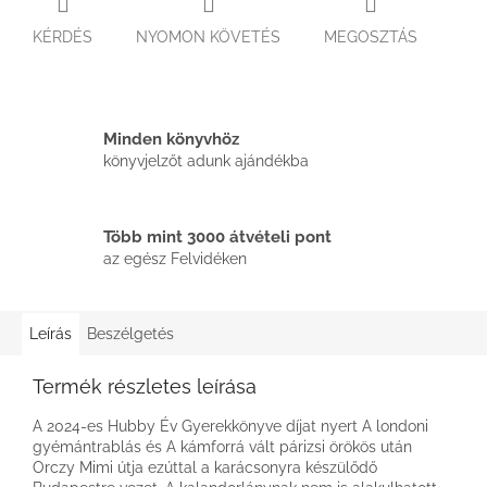
KÉRDÉS
NYOMON KÖVETÉS
MEGOSZTÁS
Minden könyvhöz
könyvjelzőt adunk ajándékba
Több mint 3000 átvételi pont
az egész Felvidéken
Leírás
Beszélgetés
Termék részletes leírása
A 2024-es Hubby Év Gyerekkönyve díjat nyert A londoni
gyémántrablás és A kámforrá vált párizsi örökös után
Orczy Mimi útja ezúttal a karácsonyra készülődő