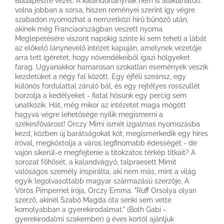
Budapestre vezet. A kalandorlánynak nem is alakulhatott
volna jobban a sorsa, hiszen reményei szerint így végre
szabadon nyomozhat a nemzetközi hírű bűnöző után,
akinek még Franciaországban veszett nyoma.
Meglepetésére viszont napokig szinte ki sem teheti a lábát
az előkelő lánynevelő intézet kapuján, amelynek vezetője
arra tett ígéretet, hogy növendékeiből igazi hölgyeket
farag. Ugyanakkor hamarosan szokatlan események veszik
kezdetüket a négy fal között. Egy éjféli szeánsz, egy
különös fordulattal záruló bál, és egy rejtélyes rosszullét
borzolja a kedélyeket - fiatal hősünk egy percig sem
unatkozik. Hát, még mikor az intézetet maga mögött
hagyva végre lehetősége nyílik megismerni a
székesfővárost! Orczy Mimi ismét izgalmas nyomozásba
kezd, közben új barátságokat köt, megismerkedik egy híres
íróval, megkóstolja a város legfinomabb édességét - de
vajon sikerül-e megfejtenie a titokzatos térkép titkait? A
sorozat főhősét, a kalandvágyó, talpraesett Mimit
valóságos személy inspirálta, aki nem más, mint a világ
egyik legolvasottabb magyar származású szerzője, A
Vörös Pimpernel írója, Orczy Emma. "Ruff Orsolya olyan
szerző, akinél Szabó Magda óta senki sem vette
komolyabban a gyerekirodalmat." (Both Gabi -
gyerekirodalmi szakember) 9 éves kortól ajánljuk