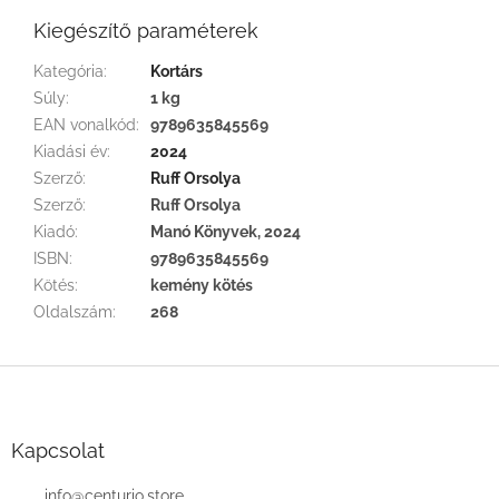
Kiegészítő paraméterek
Kategória
:
Kortárs
Súly
:
1 kg
EAN vonalkód
:
9789635845569
Kiadási év
:
2024
Szerző
:
Ruff Orsolya
Szerző
:
Ruff Orsolya
Kiadó
:
Manó Könyvek, 2024
ISBN
:
9789635845569
Kötés
:
kemény kötés
Oldalszám
:
268
L
á
b
l
Kapcsolat
é
c
info
@
centurio.store