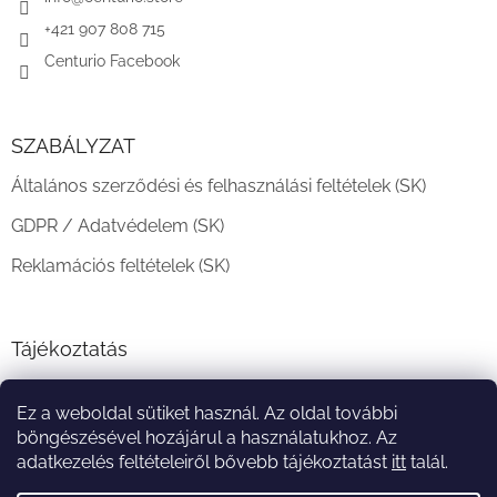
+421 907 808 715
Centurio Facebook
SZABÁLYZAT
Általános szerződési és felhasználási feltételek (SK)
GDPR / Adatvédelem (SK)
Reklamációs feltételek (SK)
Tájékoztatás
Teljesítési határidő és szállítási feltételek
Ez a weboldal sütiket használ. Az oldal további
A vásárlás menete
böngészésével hozájárul a használatukhoz. Az
adatkezelés feltételeiről bővebb tájékoztatást
itt
talál.