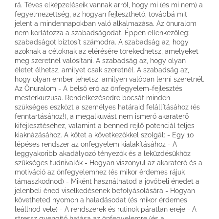
rá. Téves elképzeléseik vannak arról, hogy mi (és mi nem) a
fegyelmezettség, az hogyan fejleszthető, továbbá mit
jelent a mindennapokban való alkalmazása. Az önuralom
nem korlátozza a szabadságodat. Éppen ellenkezőleg:
szabadságot biztosít számodra. A szabadság az, hogy
azoknak a céloknak az elérésére törekedhetsz, amelyeket
meg szeretnél valósítani. A szabadság az, hogy olyan
életet élhetsz, amilyet csak szeretnél. A szabadság az,
hogy olyan ember lehetsz, amilyen valóban lenni szeretnél.
Az Önuralom - A belső erő az önfegyelem-fejlesztés
mesterkurzusa. Rendelkezésedre bocsát minden
szükséges eszközt a személyes határaid felállításához (és
fenntartásához!), a megalkuvást nem ismerő akaraterő
kifejlesztéséhez, valamint a benned rejlő potenciál teljes
kiaknázásához. A kötet a következőkkel szolgál: - Egy 10
lépéses rendszer az önfegyelem kialakításához - A
leggyakoribb akadályozó tényezők és a leküzdésükhöz
szükséges tudnivalók - Hogyan viszonyul az akaraterő és a
motiváció az önfegyelemhez (és mikor érdemes rájuk
támaszkodnod) - Miként használhatod a jövőbeli énedet a
jelenbeli éned viselkedésének befolyásolására - Hogyan
követheted nyomon a haladásodat (és mikor érdemes
leállnod vele) - A rendszerek és rutinok páratlan ereje - A
stressz gyengítő hatása az önfegyelemre (és a