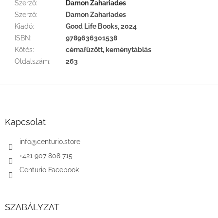
Szerző
:
Damon Zahariades
Szerző
:
Damon Zahariades
Kiadó
:
Good Life Books, 2024
ISBN
:
9789636301538
Kötés
:
cérnafűzött, keménytáblás
Oldalszám
:
263
L
á
b
l
Kapcsolat
é
c
info
@
centurio.store
+421 907 808 715
Centurio Facebook
SZABÁLYZAT