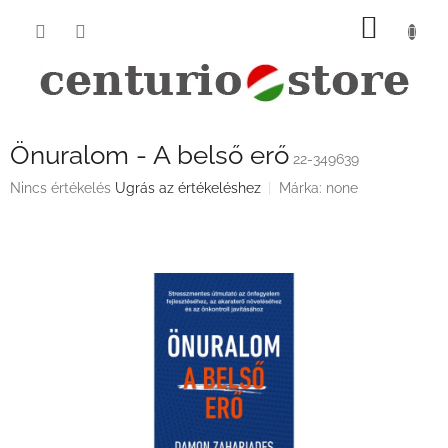
Ugrás
KOSÁ
a
fő
tartalomhoz
Önuralom - A belső erő
22-349639
A
Nincs értékelés
Ugrás az értékeléshez
Márka:
none
termék
átlagos
értékelése
5-
ből
0,0
csillag.