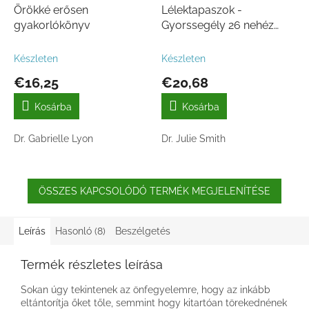
Örökké erősen
Lélektapaszok -
gyakorlókönyv
Gyorssegély 26 nehéz
élethelyzet kezeléséhez
Készleten
Készleten
€16,25
€20,68
Kosárba
Kosárba
Dr. Gabrielle Lyon
Dr. Julie Smith
ÖSSZES KAPCSOLÓDÓ TERMÉK MEGJELENÍTÉSE
Leírás
Hasonló (8)
Beszélgetés
Termék részletes leírása
Sokan úgy tekintenek az önfegyelemre, hogy az inkább
eltántorítja őket tőle, semmint hogy kitartóan törekednének