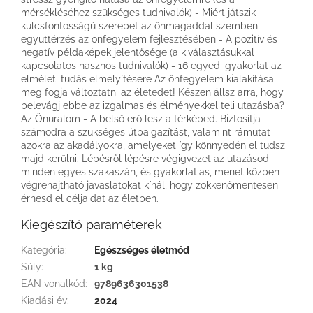
mérsékléséhez szükséges tudnivalók) - Miért játszik
kulcsfontosságú szerepet az önmagaddal szembeni
együttérzés az önfegyelem fejlesztésében - A pozitív és
negatív példaképek jelentősége (a kiválasztásukkal
kapcsolatos hasznos tudnivalók) - 16 egyedi gyakorlat az
elméleti tudás elmélyítésére Az önfegyelem kialakítása
meg fogja változtatni az életedet! Készen állsz arra, hogy
belevágj ebbe az izgalmas és élményekkel teli utazásba?
Az Önuralom - A belső erő lesz a térképed. Biztosítja
számodra a szükséges útbaigazítást, valamint rámutat
azokra az akadályokra, amelyeket így könnyedén el tudsz
majd kerülni. Lépésről lépésre végigvezet az utazásod
minden egyes szakaszán, és gyakorlatias, menet közben
végrehajtható javaslatokat kínál, hogy zökkenőmentesen
érhesd el céljaidat az életben.
Kiegészítő paraméterek
Kategória
:
Egészséges életmód
Súly
:
1 kg
EAN vonalkód
:
9789636301538
Kiadási év
:
2024