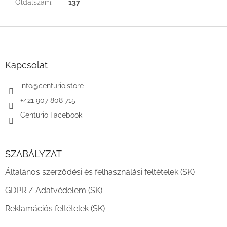
Oldalszám
:
137
L
á
b
l
Kapcsolat
é
c
info
@
centurio.store
+421 907 808 715
Centurio Facebook
SZABÁLYZAT
Általános szerződési és felhasználási feltételek (SK)
GDPR / Adatvédelem (SK)
Reklamációs feltételek (SK)