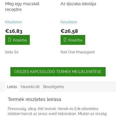
Még egy macskát
Az éjszaka iskolája
receptre
Készleten
Készleten
€16,83
€26,58
Kosárba
Kosárba
Isida Só
Karl Ove Knausgard
ÖSSZES KAPCSOLÓDÓ TERMÉK MEGJELENÍTÉSE
Leírás
Hasonló (8)
Beszélgetés
Termék részletes leírása
Finnország, 1809. Két testvér, Henrik és Erik ellentétes
oldalon harcol az orosz-svéd háborúban. Miután az ország