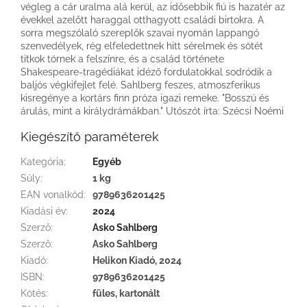
végleg a cár uralma alá kerül, az idősebbik fiú is hazatér az
évekkel azelőtt haraggal otthagyott családi birtokra. A
sorra megszólaló szereplők szavai nyomán lappangó
szenvedélyek, rég elfeledettnek hitt sérelmek és sötét
titkok törnek a felszínre, és a család története
Shakespeare-tragédiákat idéző fordulatokkal sodródik a
baljós végkifejlet felé. Sahlberg feszes, atmoszferikus
kisregénye a kortárs finn próza igazi remeke. "Bosszú és
árulás, mint a királydrámákban." Utószót írta: Szécsi Noémi
Kiegészítő paraméterek
Kategória
:
Egyéb
Súly
:
1 kg
EAN vonalkód
:
9789636201425
Kiadási év
:
2024
Szerző
:
Asko Sahlberg
Szerző
:
Asko Sahlberg
Kiadó
:
Helikon Kiadó, 2024
ISBN
:
9789636201425
Kötés
:
füles, kartonált