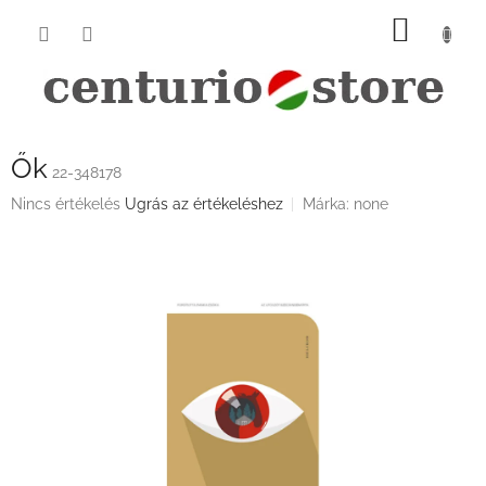
Ugrás
KOSÁ
a
fő
tartalomhoz
Ők
22-348178
A
Nincs értékelés
Ugrás az értékeléshez
Márka:
none
termék
átlagos
értékelése
5-
ből
0,0
csillag.