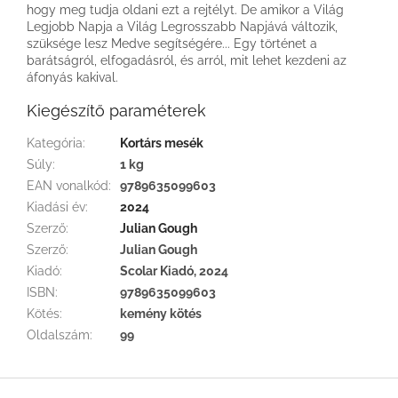
hogy meg tudja oldani ezt a rejtélyt. De amikor a Világ
Legjobb Napja a Világ Legrosszabb Napjává változik,
szüksége lesz Medve segítségére... Egy történet a
barátságról, elfogadásról, és arról, mit lehet kezdeni az
áfonyás kakival.
Kiegészítő paraméterek
Kategória
:
Kortárs mesék
Súly
:
1 kg
EAN vonalkód
:
9789635099603
Kiadási év
:
2024
Szerző
:
Julian Gough
Szerző
:
Julian Gough
Kiadó
:
Scolar Kiadó, 2024
ISBN
:
9789635099603
Kötés
:
kemény kötés
Oldalszám
:
99
L