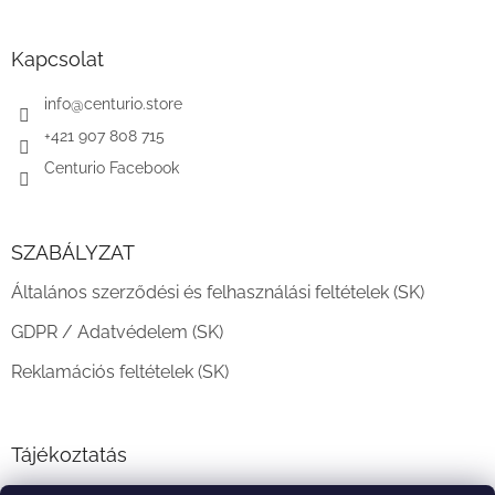
á
b
l
Kapcsolat
é
c
info
@
centurio.store
+421 907 808 715
Centurio Facebook
SZABÁLYZAT
Általános szerződési és felhasználási feltételek (SK)
GDPR / Adatvédelem (SK)
Reklamációs feltételek (SK)
Tájékoztatás
Teljesítési határidő és szállítási feltételek