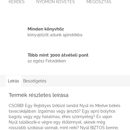
KÉRDÉS
NYOMON KÖVETÉS
MEGOSZTÁS
Minden könyvhöz
könyvjelzőt adunk ajándékba
Több mint 3000 átvételi pont
az egész Felvidéken
Leírás
Beszélgetés
Termék részletes leírása
CSOBB! Egy Rejtélyes Izébizé landol Nyúl és Medve békés
tavacskájában. Izgalmas vagy ijesztő? Egy apró bolyhos
bagoly vagy egy hatalmas, éhes szörnyeteg? És vajon
Nyúl találkozik-e végre egy élőlénnyel, akinek még
rosszabb szokásai vannak, mint neki? Nyúl BIZTOS benne,