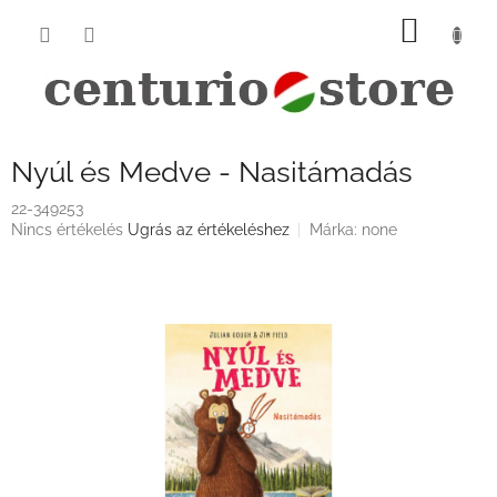
Ugrás
KOSÁ
a
fő
tartalomhoz
Nyúl és Medve - Nasitámadás
22-349253
A
Nincs értékelés
Ugrás az értékeléshez
Márka:
none
termék
átlagos
értékelése
5-
ből
0,0
csillag.