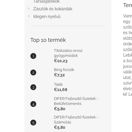
Társasjátékok
Ter
Zászlók és kokárdák
Vann
Idegen nyelvű
egy 
szől
és h
előt
Top 10 termék
örök
szől
Titokzatos orosz
Lebi
gyógymódok
€10,23
a bo
juss
Bing focizik
váli
€7,32
utat
szív
Tádé
élet
€11,68
ki! 
DIFER Fejlesztő füzetek -
Betűfelismerés
€5,80
DIFER Fejlesztő füzetek -
Számolás
€5,80