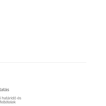
tatás
si határidő és
 feltételek