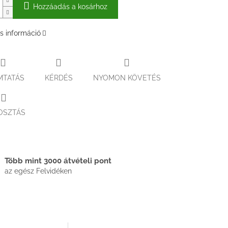
Hozzáadás a kosárhoz
s információ
MTATÁS
KÉRDÉS
NYOMON KÖVETÉS
OSZTÁS
Több mint 3000 átvételi pont
az egész Felvidéken