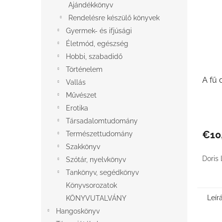
Ajándékkönyv
Rendelésre készülő könyvek
Gyermek- és ifjúsági
Életmód, egészség
Hobbi, szabadidő
Történelem
A fű 
Vallás
Művészet
Erotika
Társadalomtudomány
€10
Természettudomány
Szakkönyv
Doris
Szótár, nyelvkönyv
Tankönyv, segédkönyv
Könyvsorozatok
Leír
KÖNYVUTALVÁNY
Hangoskönyv