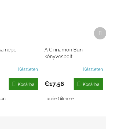
Következő
termék
ka népe
A Cinnamon Bun
könyvesbolt
Készleten
Készleten
€17,56
Kosárba
Kosárba
son
Laurie Gilmore