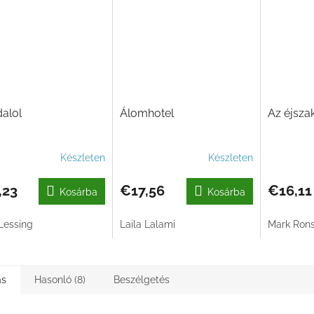
dalol
Álomhotel
Az éjsza
Készleten
Készleten
,23
€17,56
€16,11
Kosárba
Kosárba
 Lessing
Laila Lalami
Mark Ron
ás
Hasonló (8)
Beszélgetés