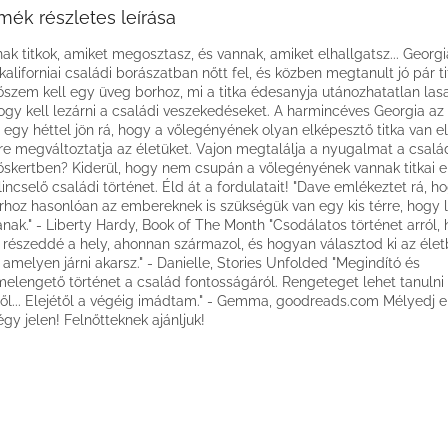
mék részletes leírása
ak titkok, amiket megosztasz, és vannak, amiket elhallgatsz... Georg
kaliforniai családi borászatban nőtt fel, és közben megtanult jó pár ti
őszem kell egy üveg borhoz, mi a titka édesanyja utánozhatatlan las
ogy kell lezárni a családi veszekedéseket. A harmincéves Georgia az
t egy héttel jön rá, hogy a vőlegényének olyan elképesztő titka van el
re megváltoztatja az életüket. Vajon megtalálja a nyugalmat a csalá
őskertben? Kiderül, hogy nem csupán a vőlegényének vannak titkai elő
lincselő családi történet. Éld át a fordulatait! "Dave emlékeztet rá, h
rhoz hasonlóan az embereknek is szükségük van egy kis térre, hogy
anak." - Liberty Hardy, Book of The Month "Csodálatos történet arról,
k részeddé a hely, ahonnan származol, és hogyan választod ki az éle
, amelyen járni akarsz." - Danielle, Stories Unfolded "Megindító és
melengető történet a család fontosságáról. Rengeteget lehet tanulni
ről... Elejétől a végéig imádtam." - Gemma, goodreads.com Mélyedj e
Légy jelen! Felnőtteknek ajánljuk!