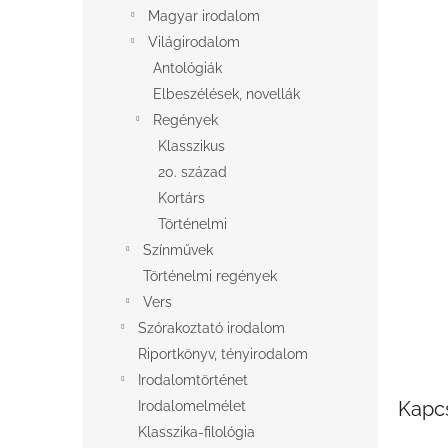
l
Magyar irodalom
Világirodalom
Antológiák
Elbeszélések, novellák
Regények
Klasszikus
20. század
Kortárs
Történelmi
Színművek
Történelmi regények
Vers
Szórakoztató irodalom
Riportkönyv, tényirodalom
Irodalomtörténet
Kapc
Irodalomelmélet
Klasszika-filológia