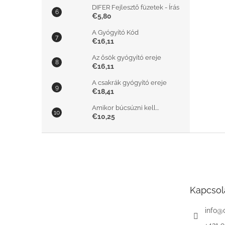
DIFER Fejlesztő füzetek - Írás
€5,80
A Gyógyító Kód
€16,11
Az ősök gyógyító ereje
€16,11
A csakrák gyógyító ereje
€18,41
Amikor búcsúzni kell...
€10,25
L
á
b
l
é
Kapcsol
c
info
@