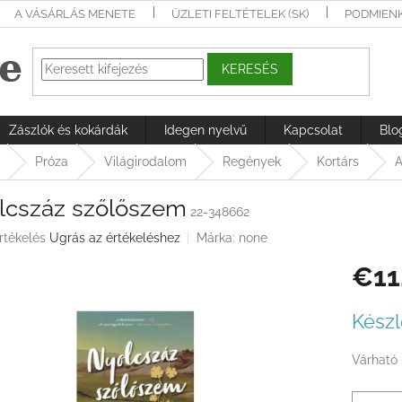
A VÁSÁRLÁS MENETE
ÜZLETI FELTÉTELEK (SK)
PODMIEN
KERESÉS
Zászlók és kokárdák
Idegen nyelvű
Kapcsolat
Blo
Próza
Világirodalom
Regények
Kortárs
A
lcszáz szőlőszem
22-348662
rtékelés
Ugrás az értékeléshez
Márka:
none
€11
ése
Egységá
Készl
Várható 