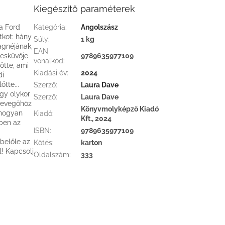
Kiegészítő paraméterek
ia Ford
Kategória
:
Angolszász
tkot: hány
Súly
:
1 kg
agnéjának,
EAN
 esküvője
9789635977109
vonalkód
:
őtte, ami
Kiadási év
:
2024
di
tte...
Szerző
:
Laura Dave
ogy olykor
Szerző
:
Laura Dave
 levegőhöz
Könyvmolyképző Kiadó
 hogyan
Kiadó
:
Kft., 2024
tben az
ISBN
:
9789635977109
 belőle az
Kötés
:
karton
l! Kapcsolj
Oldalszám
:
333