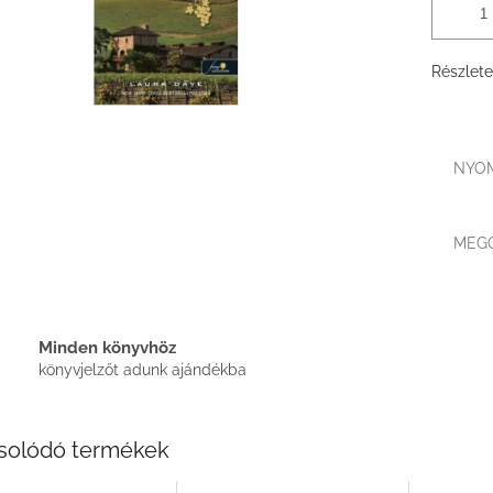
Részlete
NYO
MEG
Minden könyvhöz
könyvjelzőt adunk ajándékba
solódó termékek