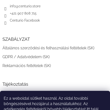
é
c
info
@
centurio.store
+421 907 808 715
Centurio Facebook
SZABÁLYZAT
Általános szerződési és felhasználási feltételek (SK)
GDPR / Adatvédelem (SK)
Reklamációs feltételek (SK)
Tájékoztatás
Teljesítési határidő és szállítási feltételek
Ez a weboldal sütiket használ. Az oldal további
A vásárlás menete
böngészésével hozájárul a használatukhoz. Az
adatkezelés feltételeiről bővebb tájékoztatást
itt
talál.