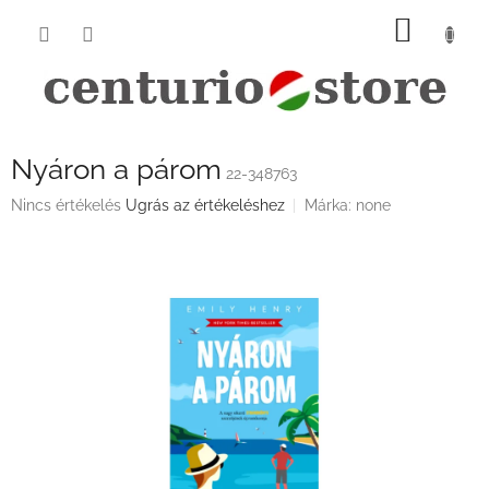
Ugrás
KOSÁ
a
fő
tartalomhoz
Nyáron a párom
22-348763
A
Nincs értékelés
Ugrás az értékeléshez
Márka:
none
termék
átlagos
értékelése
5-
ből
0,0
csillag.