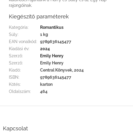
rajongóinak.
Kiegészítő paraméterek
Kategória
:
Romantikus
Súly
:
1 kg
EAN vonalkód
:
9789636145477
Kiadási év
:
2024
Szerző
:
Emily Henry
Szerző
:
Emily Henry
Kiadó
:
Central Könyvek, 2024
ISBN
:
9789636145477
Kötés
:
karton
Oldalszám
:
464
L
á
b
l
Kapcsolat