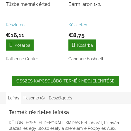
Tűzbe mennék érted
Bármi áron 1-2.
Készleten
Készleten
€16,11
€8,75
Kosárba
Kosárba
Katherine Center
Candace Bushnell
ÖSSZES KAPCSOLÓDÓ TERMÉK MEGJELENÍTÉSE
Leírás
Hasonló (8)
Beszélgetés
Termék részletes leírása
KÜLÖNLEGES, ÉLDEKORÁLT KIADÁS Két jóbarát, tíz nyári
utazás, és egy utolsó esély a szerelemre Poppy és Alex.