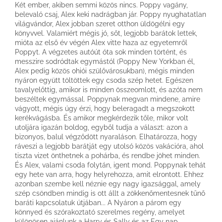
Két ember, akiben semmi közös nincs. Poppy vagány,
belevaló csaj, Alex keki nadrágban jár. Poppy nyughatatlan
világvándor, Alex jobban szeret otthon üldögélni egy
könyvvel. Valamiért mégis jó, sőt, legjobb barátok lettek,
mióta az első év végén Alex vitte haza az egyetemről
Poppyt. A végzetes autóút óta sok minden történt, és
messzire sodródtak egymástól (Poppy New Yorkban él,
Alex pedig közös ohiói szülővárosukban), mégis minden
nyáron együtt töltöttek egy csoda szép hetet. Egészen
tavalyelőttig, amikor is minden összeomlott, és azóta nem
beszéltek egymással. Poppynak megvan mindene, amire
vágyott, mégis úgy érzi, hogy beleragadt a megszokott
kerékvágásba. És amikor megkérdezik tőle, mikor volt
utoljára igazán boldog, egyből tudja a választ: azon a
bizonyos, balul végződött nyaraláson. Elhatározza, hogy
ráveszi a legjobb barátját egy utolsó közös vakációra, ahol
tiszta vizet önthetnek a pohárba, és rendbe jöhet minden.
És Alex, valami csoda folytán, igent mond. Poppynak tehát
egy hete van arra, hogy helyrehozza, amit elrontott. Ehhez
azonban szembe kell néznie egy nagy igazsággal, amely
szép csöndben mindig is ott állt a zökkenőmentesnek tűnő
baráti kapcsolatuk útjában... A Nyáron a párom egy
könnyed és szórakoztató szerelmes regény, amelyet
különösen ajánlunk a Harry és Sally és az Egy nap