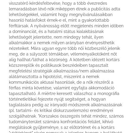
visszatérő kérdésfeltevése, hogy a több évezredes
lemaradásban lévő nők miképpen élnek a publicitás adta
lehetőségekkel, valamint hogy megnyilvánulásaikban
hasonló hatásfokot érnek-e el, mint a gyakorlottabb
férfitársak. A nyilvánosság előtt megjelenés minden időben
a dominanciát, és a hatalmi státus kialakításának
lehetőségét jelentette, nem mindegy tehát, ilyen
alkalmakkor a nemek milyen arányban érvényesíthetik
nézeteiket. Mára ugyan egyre több női közbeszélő jelenik
meg, de a súlyozott témákban, véleményalkotóként nőt
alig hallhat/láthat a közönség. A kötetben idézett kortárs
közszereplők és politikusok beszédeiben tapasztalt
megfelelési stratégiák alkalmazása/nem alkalmazása
alátámasztotta a hipotézist, miszerint a nemek
kommunikációs aktusai hasonlóak, de a nők részéről a
férfias minta követése, valamint egyfajta akkomodáció
tapasztalható. A miértre keresett válaszhoz a monográfia
történetkritikai fejezete nyújt segítséget, a hogyan
taglalására pedig az irányadó módszerek alkalmazásának
(pl. tartalmi- és kritikai diskurzuselemzés) eredményei
szolgálhatnak. "Korszakos összegzés tehát mindez, számos
tudományterület számára konfrontációs felület, kihívó
meglátások gyűjteménye, s az előtörténet és a kortárs
"utótörténet" révén nemcsak a jelenkor, hanem a belátható