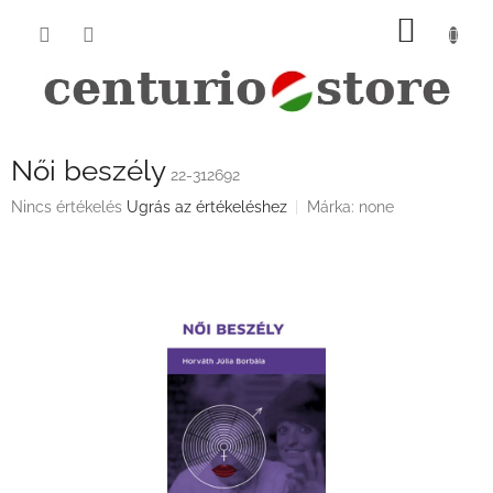
Ugrás
KOSÁ
a
fő
tartalomhoz
Női beszély
22-312692
A
Nincs értékelés
Ugrás az értékeléshez
Márka:
none
termék
átlagos
értékelése
5-
ből
0,0
csillag.