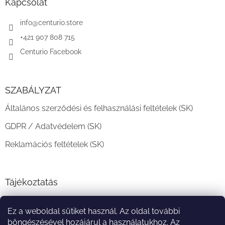
l
Kapcsolat
é
c
info
@
centurio.store
+421 907 808 715
Centurio Facebook
SZABÁLYZAT
Általános szerződési és felhasználási feltételek (SK)
GDPR / Adatvédelem (SK)
Reklamációs feltételek (SK)
Tájékoztatás
Teljesítési határidő és szállítási feltételek
Ez a weboldal sütiket használ. Az oldal további
A vásárlás menete
böngészésével hozájárul a használatukhoz. Az