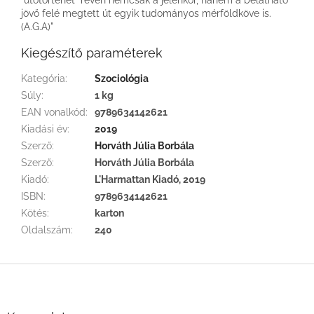
jövő felé megtett út egyik tudományos mérföldköve is.
(A.G.A)"
Kiegészítő paraméterek
Kategória
:
Szociológia
Súly
:
1 kg
EAN vonalkód
:
9789634142621
Kiadási év
:
2019
Szerző
:
Horváth Júlia Borbála
Szerző
:
Horváth Júlia Borbála
Kiadó
:
L'Harmattan Kiadó, 2019
ISBN
:
9789634142621
Kötés
:
karton
Oldalszám
:
240
L
á
b