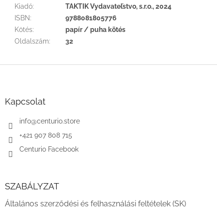
Kiadó
:
TAKTIK Vydavateľstvo, s.r.o., 2024
ISBN
:
9788081805776
Kötés
:
papír / puha kötés
Oldalszám
:
32
L
á
b
l
Kapcsolat
é
c
info
@
centurio.store
+421 907 808 715
Centurio Facebook
SZABÁLYZAT
Általános szerződési és felhasználási feltételek (SK)