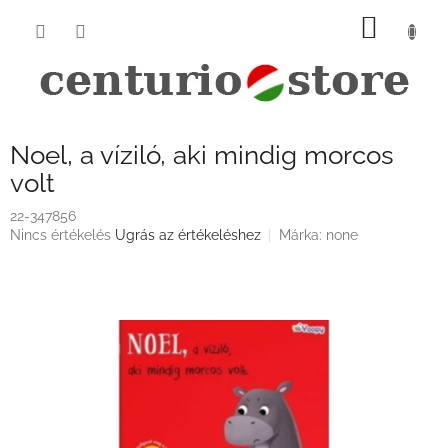
Ugrás
KOSÁ
a
fő
tartalomhoz
Noel, a víziló, aki mindig morcos
volt
22-347856
A
Nincs értékelés
Ugrás az értékeléshez
Márka:
none
termék
átlagos
értékelése
5-
ből
0,0
csillag.