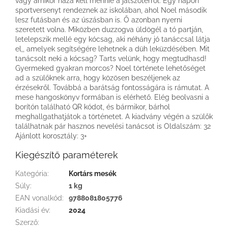
vagy amikor haza kell mennie a játszótérről. Egy napon
sportversenyt rendeznek az iskolában, ahol Noel második
lesz futásban és az úszásban is. Ő azonban nyerni
szeretett volna. Miközben duzzogva üldögél a tó partján,
letelepszik mellé egy kócsag, aki néhány jó tanáccsal látja
el,, amelyek segítségére lehetnek a düh leküzdésében. Mit
tanácsolt neki a kócsag? Tarts velünk, hogy megtudhasd!
Gyermeked gyakran morcos? Noel története lehetőséget
ad a szülőknek arra, hogy közösen beszéljenek az
érzésekről. Továbbá a barátság fontosságára is rámutat. A
mese hangoskönyv formában is elérhető. Elég beolvasni a
borítón található QR kódot, és bármikor, bárhol
meghallgathatjátok a történetet. A kiadvány végén a szülők
találhatnak pár hasznos nevelési tanácsot is Oldalszám: 32
Ajánlott korosztály: 3+
Kiegészítő paraméterek
Kategória
:
Kortárs mesék
Súly
:
1 kg
EAN vonalkód
:
9788081805776
Kiadási év
:
2024
Szerző
: