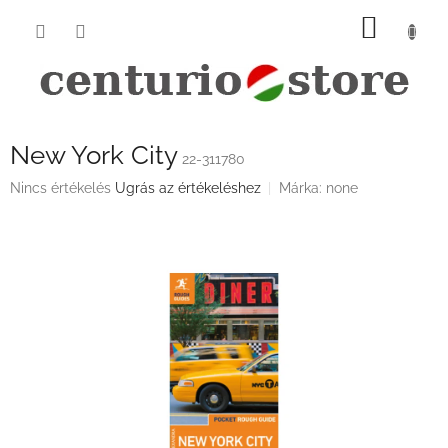
Ugrás
KOSÁ
a
fő
tartalomhoz
New York City
22-311780
A
Nincs értékelés
Ugrás az értékeléshez
Márka:
none
termék
átlagos
értékelése
5-
ből
0,0
csillag.