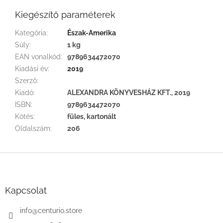
Kiegészítő paraméterek
Kategória
:
Észak-Amerika
Súly
:
1 kg
EAN vonalkód
:
9789634472070
Kiadási év
:
2019
Szerző
:
Kiadó
:
ALEXANDRA KÖNYVESHÁZ KFT., 2019
ISBN
:
9789634472070
Kötés
:
füles, kartonált
Oldalszám
:
206
L
á
b
l
Kapcsolat
é
c
info
@
centurio.store