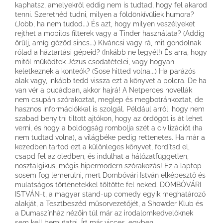
kaphatsz, amelyekről eddig nem is tudtad, hogy fel akarod
tenni. Szeretnéd tudni, milyen a földönkívüliek humora?
(Jobb, ha nem tudod...) És azt, hogy milyen veszélyeket
rejthet a mobilos filterek vagy a Tinder használata? (Addig
örülj, amíg gőzöd sincs...) Kíváncsi vagy rá, mit gondolnak
rólad a háztartási gépeid? (Inkább ne legyél!) És arra, hogy
mitől működtek Jézus csodatételei, vagy hogyan
keletkeznek a konteók? (Sose hitted volna...) Ha parázós
alak vagy, inkább tedd vissza ezt a könyvet a polcra. De ha
van vér a pucádban, akkor hajrá! A Netperces novellák
nem csupán szórakoztat, meglep és megbotránkoztat, de
hasznos információkkal is szolgál. Például arról, hogy nem
szabad benyitni tiltott ajtókon, hogy az ördögöt is át lehet
verni, és hogy a boldogság rombolja szét a civilizációt (ha
nem tudtad volna), a világbéke pedig rettenetes. Ha már a
kezedben tartod ezt a különleges könyvet, fordítsd el,
csapd fel az öledben, és indulhat a hálózatfüggetlen,
nosztalgikus, mégis hipermodern szórakozás! Ez a laptop
sosem fog lemerülni, mert Dombóvári István elképesztő és
mulatságos történetekkel töltötte fel neked. DOMBÓVÁRI
ISTVÁN-t, a magyar stand-up comedy egyik meghatározó
alakját, a Tesztbeszéd műsorvezetőjét, a Showder Klub és
a Dumaszínház nézőin túl már az irodalomkedvelőknek
sem kell bemutatni. Írt már vicces, egyben