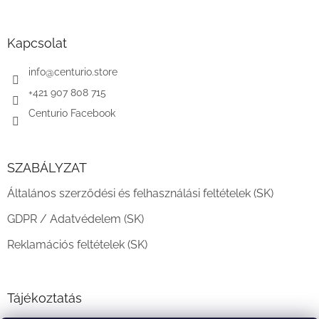
á
b
l
Kapcsolat
é
c
info
@
centurio.store
+421 907 808 715
Centurio Facebook
SZABÁLYZAT
Általános szerződési és felhasználási feltételek (SK)
GDPR / Adatvédelem (SK)
Reklamációs feltételek (SK)
Tájékoztatás