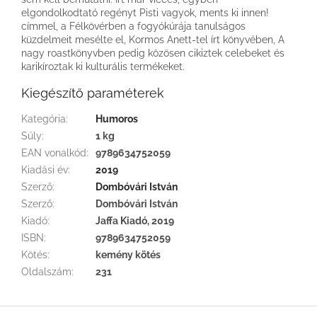
elgondolkodtató regényt Pisti vagyok, ments ki innen!
címmel, a Félkövérben a fogyókúrája tanulságos
küzdelmeit mesélte el, Kormos Anett-tel írt könyvében, A
nagy roastkönyvben pedig közösen cikiztek celebeket és
karikíroztak ki kulturális termékeket.
Kiegészítő paraméterek
Kategória
:
Humoros
Súly
:
1 kg
EAN vonalkód
:
9789634752059
Kiadási év
:
2019
Szerző
:
Dombóvári István
Szerző
:
Dombóvári István
Kiadó
:
Jaffa Kiadó, 2019
ISBN
:
9789634752059
Kötés
:
kemény kötés
Oldalszám
:
231
L