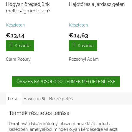
Hogyan öregedjünk
Hajótörés a járdaszigeten
méltóságmentesen?
Készleten
Készleten
€13,14
€14,63
Kosárba
Kosárba
Clare Pooley
Pozsonyi Ádám
ÖSSZES KAPCSOLÓDÓ TERMÉK MEGJELENÍTÉSE
Leírás
Hasonló (8)
Beszélgetés
Termék részletes leírása
Dombóvári István kötetnyi abszurd novelláját tartod a
kezedben, amelyekből minden olyan kérdésedre választ