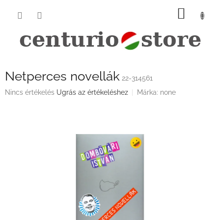
Ugrás
KOSÁ
a
fő
tartalomhoz
Netperces novellák
22-314561
A
Nincs értékelés
Ugrás az értékeléshez
Márka:
none
termék
átlagos
értékelése
5-
ből
0,0
csillag.