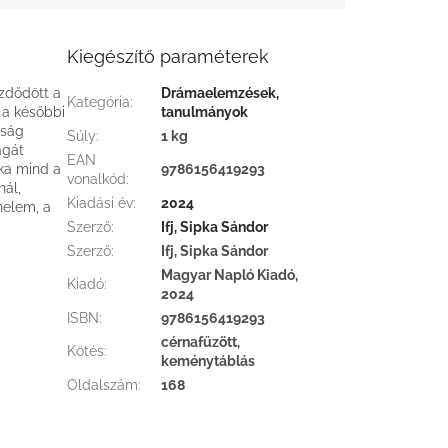
Kiegészítő paraméterek
zdődött a
Drámaelemzések,
Kategória
:
 a későbbi
tanulmányok
tság
Súly
:
1 kg
ágát
EAN
nka mind a
9786156419293
vonalkód
:
nál,
Kiadási év
:
2024
nelem, a
Szerző
:
Ifj, Sipka Sándor
Szerző
:
Ifj, Sipka Sándor
Magyar Napló Kiadó,
Kiadó
:
2024
ISBN
:
9786156419293
cérnafűzött,
Kötés
:
keménytáblás
Oldalszám
:
168