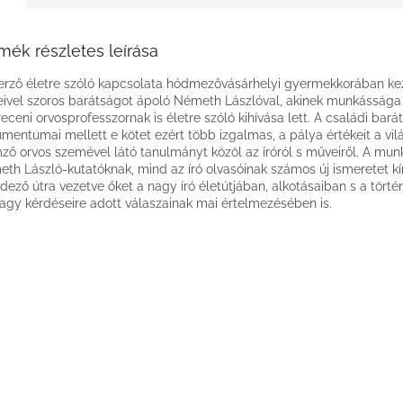
mék részletes leírása
erző életre szóló kapcsolata hódmezővásárhelyi gyermekkorában ke
eivel szoros barátságot ápoló Németh Lászlóval, akinek munkássága
eceni orvosprofesszornak is életre szóló kihívása lett. A családi bará
mentumai mellett e kötet ezért több izgalmas, a pálya értékeit a vil
ző orvos szemével látó tanulmányt közöl az íróról s műveiről. A mu
th László-kutatóknak, mind az író olvasóinak számos új ismeretet kí
edező útra vezetve őket a nagy író életútjában, alkotásaiban s a törté
nagy kérdéseire adott válaszainak mai értelmezésében is.