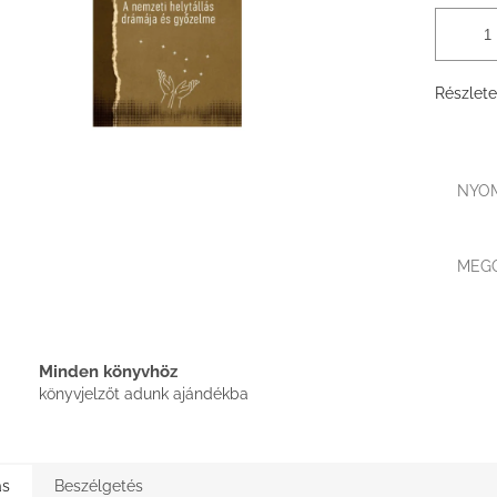
Részlete
NYO
MEG
Minden könyvhöz
könyvjelzőt adunk ajándékba
ás
Beszélgetés