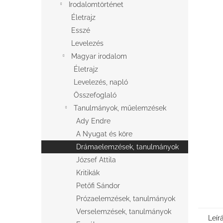
e
Irodalomtörténet
l
Életrajz
Esszé
Levelezés
Magyar irodalom
Életrajz
Levelezés, napló
Összefoglaló
Tanulmányok, műelemzések
Ady Endre
A Nyugat és köre
Drámaelemzések, tanulmányok
József Attila
Kritikák
Petőfi Sándor
Prózaelemzések, tanulmányok
Verselemzések, tanulmányok
Leír