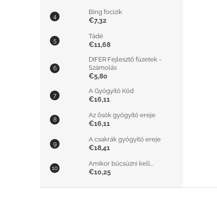
Bing focizik
€7,32
Tádé
€11,68
DIFER Fejlesztő füzetek -
Számolás
€5,80
A Gyógyító Kód
€16,11
Az ősök gyógyító ereje
€16,11
A csakrák gyógyító ereje
€18,41
Amikor búcsúzni kell...
€10,25
L
á
b