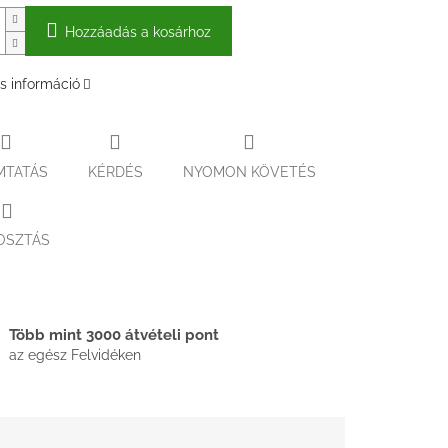
Hozzáadás a kosárhoz
s információ
MTATÁS
KÉRDÉS
NYOMON KÖVETÉS
OSZTÁS
Több mint 3000 átvételi pont
az egész Felvidéken