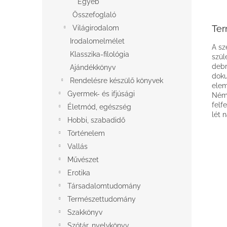
Egyéb
Összefoglaló
Ter
Világirodalom
Irodalomelmélet
A sz
Klasszika-filológia
szül
debr
Ajándékkönyv
doku
Rendelésre készülő könyvek
elem
Gyermek- és ifjúsági
Néme
felf
Életmód, egészség
lét 
Hobbi, szabadidő
Történelem
Vallás
Művészet
Erotika
Társadalomtudomány
Természettudomány
Szakkönyv
Szótár, nyelvkönyv