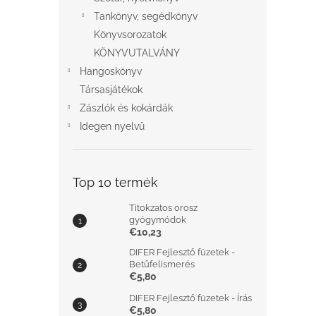
Tankönyv, segédkönyv
Könyvsorozatok
KÖNYVUTALVÁNY
Hangoskönyv
Társasjátékok
Zászlók és kokárdák
Idegen nyelvű
Top 10 termék
Titokzatos orosz
gyógymódok
€10,23
DIFER Fejlesztő füzetek -
Betűfelismerés
€5,80
DIFER Fejlesztő füzetek - Írás
€5,80