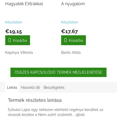
Hagyaték EXtrákkal
A nyugalom
Készleten
Készleten
€19,15
€17,67
Kosárba
Kosárba
Kapinya Viktória
Bartis Attila
ÖSSZES KAPCSOLÓDÓ TERMÉK MEGJELENÍTÉSE
Leírás
Hasonló (8)
Beszélgetés
Termék részletes leírása
Szilvási Lajos egy nehezen elérhető regénye kerülhet az
olvasók kezébe a Nem azért született... újbóli