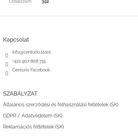
Oldalszám
:
392
L
á
b
l
Kapcsolat
é
c
info
@
centurio.store
+421 907 808 715
Centurio Facebook
SZABÁLYZAT
Általános szerződési és felhasználási feltételek (SK)
GDPR / Adatvédelem (SK)
Reklamációs feltételek (SK)