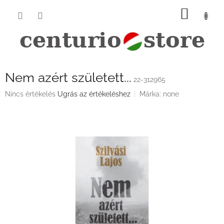
Ugrás
KOSÁ
a
fő
tartalomhoz
Nem azért született...
22-312965
A
Nincs értékelés
Ugrás az értékeléshez
Márka:
none
termék
átlagos
értékelése
5-
ből
0,0
csillag.