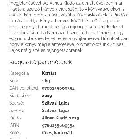
megjelenésével. Az Alinea Kiadó az elmúlt években már
kiadta a szerző hiánycikknek számító - könyvaukciókon is
csak ritkán forgó - művei közül a Középiskolások, a Riadó a
tárnák felett, a Fény a hegyek között és a Csillaghullás
című regényeit, most pedig a rajongók kérésének eleget
téve sorra került a Nem azért született... is. Reméljük, így
egyre többüknek lehet teljes a gyűjteménye. Bízunk abban,
hogy e könyv megjelentetésével örömet okozunk Szilvási
Lajos máig széles rajongótáborának.
Kiegészítő paraméterek
Kategória
:
Kortárs
Súly
:
1 kg
EAN vonalkód
:
9786155669354
Kiadási év
:
2019
Szerző
:
Szilvási Lajos
Szerző
:
Szilvási Lajos
Kiadó
:
Alinea Kiadó, 2019
ISBN
:
9786155669354
Kötés
:
füles, kartonált