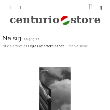
Ugrás
KOSÁ
a
fő
tartalomhoz
Ne sírj!
22-349127
A
Nincs értékelés
Ugrás az értékeléshez
Márka:
none
termék
átlagos
értékelése
5-
ből
0,0
csillag.