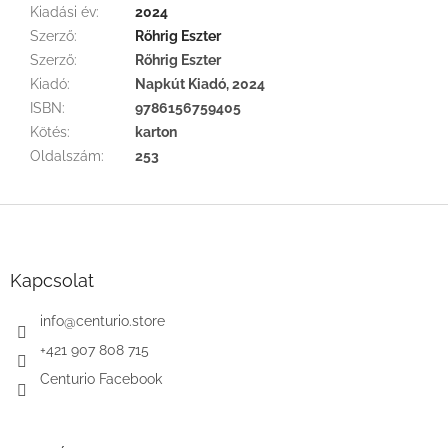
Kiadási év
:
2024
Szerző
:
Rőhrig Eszter
Szerző
:
Rőhrig Eszter
Kiadó
:
Napkút Kiadó, 2024
ISBN
:
9786156759405
Kötés
:
karton
Oldalszám
:
253
L
á
b
l
Kapcsolat
é
c
info
@
centurio.store
+421 907 808 715
Centurio Facebook