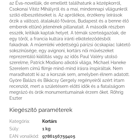
az Éva-novellák, de emellett találhatunk a középkorról,
Csokonai Vitéz Mihályról és a mai, mindennapi világunkról
szóló elbeszéléseket is. Az aprólékos, érzékeny leírások
őrzik a változó, átalakuló főváros, Budapest és a benne élő
emberek eltűnő jelenének pillana­tait. A második részben
esszék, kritikák kaptak helyet. A témák szerteágazóak, de
egy tőről, a francia kultúra iránti elköteleződésből
fakadnak. A műemléki védettségű párizsi ócskapiac lüktető
sokszínűsége, egy avignoni, kortárs női művészeket
reprezentáló kiállítás vagy az idős Paul Valéry utolsó
szerelme, Patrick Modiano alkotói világa, Michael ­Haneke
Szerelem című filmje mind-mind írásra inspiráltak. Nem
maradhatott ki az a korszak sem, amelyben élnem adatott.
Györe Balázs és Bikácsy Gergely regényeiről azért írtam
recenziót, mert a születésem előtti idők és a fiatalságom
megrázó és örök monumentumainak érzem őket. Rőhrig
Eszter
Kiegészítő paraméterek
Kategória
:
Kortárs
Súly
:
1 kg
EAN vonalkód
:
9786156759405